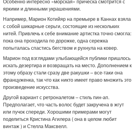
Особенно интересно «морская» прическа смотрится с
яркими и длинными украшениями.
Например, Марион Котийяр на премьере в Каннах взяла
с собой шикарные серьги, состоящие из нескольких
нитей. Привлечь к себе внимание артистка точно смогла:
пока она проходила по дорожке, одна сережка
попыталась спастись бегством и рухнула на ковер.
Марион под взглядами улыбающейся публики пришлось
искать дезертира и возвращать на место. Дополнением к
этому образу стали сразу две ракушки – все-таки она
француженка, так что как никто имеет право множить это
произведение искусства.
Другой вариант с ретроналетом – стиль пин-ап.
Предполагает, что часть волос будет закручена в жгут
или пучок спереди. Хорошими примерами могут
поделиться Кристина Агилера ( она в целом любит
винтаж ) и Стелла Максвелл.