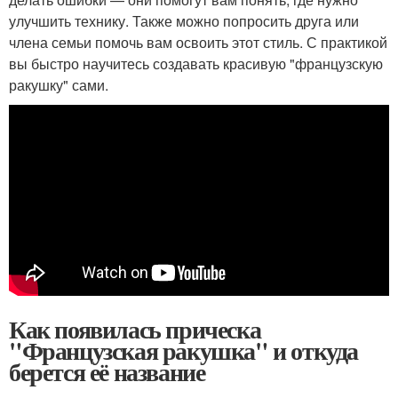
улучшить технику. Также можно попросить друга или
члена семьи помочь вам освоить этот стиль. С практикой
вы быстро научитесь создавать красивую "французскую
ракушку" сами.
Как появилась прическа
"Французская ракушка" и откуда
берется её название