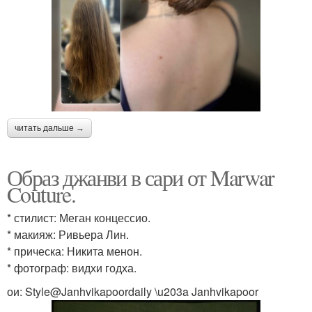
читать дальше →
Образ джанви в сари от Marwar
Couture.
* стилист: Меган концессио.
* макияж: Ривьера Лин.
* прическа: Никита менон.
* фотограф: видхи годха.
ои: Style@Janhvikapoordaily \u203a Janhvikapoor