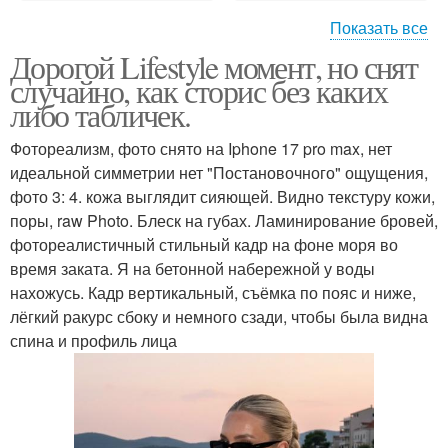
Показать все
Дорогой Lifestyle момент, но снят
Стильные прически и
Свадебные прически и
случайно, как сторис без каких
макияж
макияж
либо табличек.
Фотореализм, фото снято на Iphone 17 pro max, нет
Маникюр педикюр
идеальной симметрии нет "Постановочного" ощущения,
Макияж под прическу
макияж прическа
фото 3: 4. кожа выглядит сияющей. Видно текстуру кожи,
поры, raw Photo. Блеск на губах. Ламинирование бровей,
фотореалистичный стильный кадр на фоне моря во
время заката. Я на бетонной набережной у воды
Играть в игру прически
Игры макияж и
нахожусь. Кадр вертикальный, съёмка по пояс и ниже,
и макияж
прически
лёгкий ракурс сбоку и немного сзади, чтобы была видна
спина и профиль лица
Модный макияж и
Подбор причесок и
прическа
макияжа онлайн