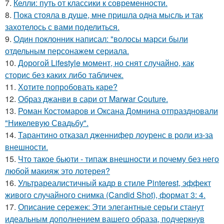
7.
Келли: путь от классики к современности.
8.
Пока стояла в душе, мне пришла одна мысль и так
захотелось с вами поделиться.
9.
Один поклонник написал: "волосы марси были
отдельным персонажем сериала.
10.
Дорогой Lifestyle момент, но снят случайно, как
сторис без каких либо табличек.
11.
Хотите попробовать каре?
12.
Образ джанви в сари от Marwar Couture.
13.
Роман Костомаров и Оксана Домнина отпраздновали
"Никелевую Свадьбу".
14.
Тарантино отказал дженнифер лоуренс в роли из-за
внешности.
15.
Что такое бьюти - типаж внешности и почему без него
любой макияж это лотерея?
16.
Ультрареалистичный кадр в стиле Pinterest, эффект
живого случайного снимка (Candid Shot), формат 3: 4.
17.
Описание сережек: Эти элегантные серьги станут
идеальным дополнением вашего образа, подчеркнув