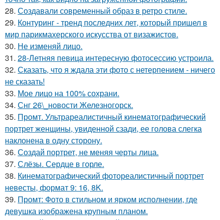
28.
Создавали современный образ в ретро стиле.
29.
Контуринг - тренд последних лет, который пришел в
мир парикмахерского искусства от визажистов.
30.
Не изменяй лицо.
31.
28-Летняя певица интересную фотосессию устроила.
32.
Сказать, что я ждала эти фото с нетерпением - ничего
не сказать!
33.
Мое лицо на 100% сохрани.
34.
Снг 26\_новости Железногорск.
35.
Промт. Ультрареалистичный кинематографический
портрет женщины, увиденной сзади, ее голова слегка
наклонена в одну сторону.
36.
Создай портрет, не меняя черты лица.
37.
Слёзы. Сердце в горле.
38.
Кинематографический фотореалистичный портрет
невесты, формат 9: 16, 8K.
39.
Промт: Фото в стильном и ярком исполнении, где
девушка изображена крупным планом.