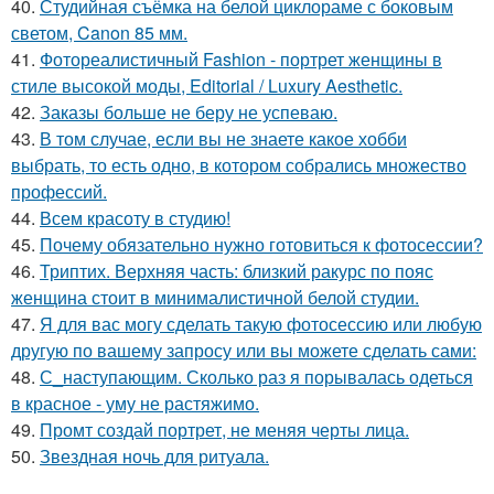
40.
Студийная съёмка на белой циклораме с боковым
светом, Canon 85 мм.
41.
Фотореалистичный Fashion - портрет женщины в
стиле высокой моды, Editorial / Luxury Aesthetic.
42.
Заказы больше не беру не успеваю.
43.
В том случае, если вы не знаете какое хобби
выбрать, то есть одно, в котором собрались множество
профессий.
44.
Всем красоту в студию!
45.
Почему обязательно нужно готовиться к фотосессии?
46.
Триптих. Верхняя часть: близкий ракурс по пояс
женщина стоит в минималистичной белой студии.
47.
Я для вас могу сделать такую фотосессию или любую
другую по вашему запросу или вы можете сделать сами:
48.
С_наступающим. Сколько раз я порывалась одеться
в красное - уму не растяжимо.
49.
Промт создай портрет, не меняя черты лица.
50.
Звездная ночь для ритуала.