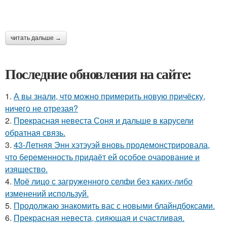
читать дальше →
Последние обновления на сайте:
1.
А вы знали, что можно примерить новую причёску,
ничего не отрезая?
2.
Прекрасная невеста Соня и дальше в карусели
обратная связь.
3.
43-Летняя Энн хэтэуэй вновь продемонстрировала,
что беременность придаёт ей особое очарование и
изящество.
4.
Моё лицо с загруженного селфи без каких-либо
изменений используй.
5.
Продолжаю знакомить вас с новыми блайндбоксами.
6.
Прекрасная невеста, сияющая и счастливая.