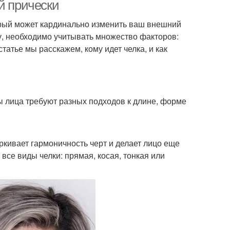
лица
й прически
орый может кардинально изменить ваш внешний
у, необходимо учитывать множество факторов:
статье мы расскажем, кому идет челка, и как
ы лица требуют разных подходов к длине, форме
ркивает гармоничность черт и делает лицо еще
все виды челки: прямая, косая, тонкая или