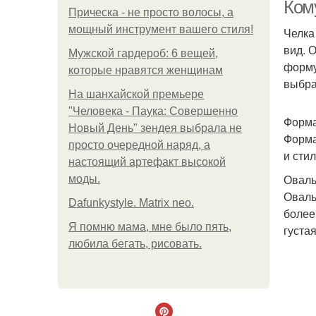
Ком
Прическа - не просто волосы, а
мощный инструмент вашего стиля!
Челка
вид. 
Мужской гардероб: 6 вещей,
форму
которые нравятся женщинам
выбра
На шанхайской премьере
"Человека - Паука: Совершенно
Форма
Новый День" зендея выбрала не
Форма
просто очередной наряд, а
и стил
настоящий артефакт высокой
Оваль
моды.
Оваль
Dafunkystyle. Matrix neo.
более
Я помню мама, мне было пять,
густая
любила бегать, рисовать.