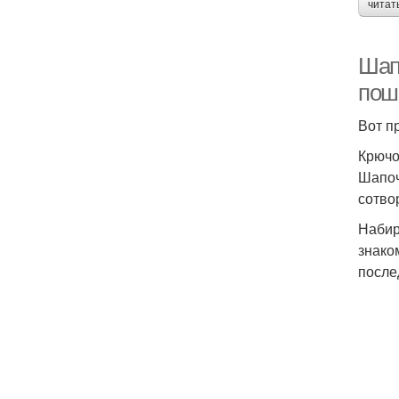
читат
Шап
пош
Вот п
Крючо
Шапоч
сотво
Набир
знако
после