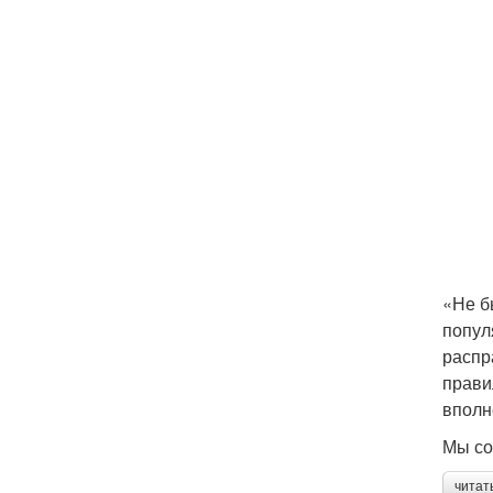
«Не б
попул
распр
прави
вполн
Мы со
читат