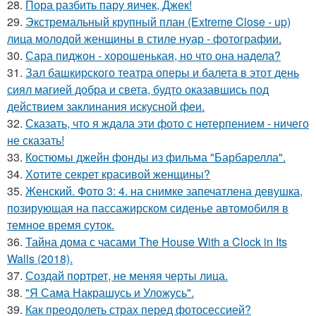
28.
Пора разбить пару яичек, Джек!
29.
Экстремальный крупный план (Extreme Close - up)
лица молодой женщины в стиле нуар - фотографии.
30.
Сара пиджон - хорошенькая, но что она надела?
31.
Зал башкирского театра оперы и балета в этот день
сиял магией добра и света, будто оказавшись под
действием заклинания искусной феи.
32.
Сказать, что я ждала эти фото с нетерпением - ничего
не сказать!
33.
Костюмы джейн фонды из фильма "Барбарелла".
34.
Хотите секрет красивой женщины?
35.
Женский. Фото 3: 4. на снимке запечатлена девушка,
позирующая на пассажирском сиденье автомобиля в
темное время суток.
36.
Тайна дома с часами The House With a Clock in Its
Walls (2018).
37.
Создай портрет, не меняя черты лица.
38.
"Я Сама Накрашусь и Уложусь".
39.
Как преодолеть страх перед фотосессией?