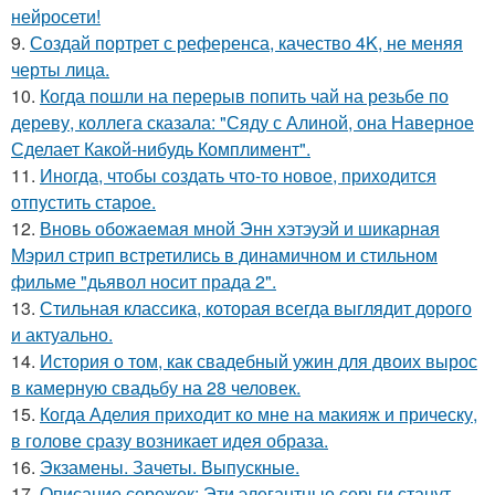
нейросети!
9.
Создай портрет с референса, качество 4K, не меняя
черты лица.
10.
Когда пошли на перерыв попить чай на резьбе по
дереву, коллега сказала: "Сяду с Алиной, она Наверное
Сделает Какой-нибудь Комплимент".
11.
Иногда, чтобы создать что-то новое, приходится
отпустить старое.
12.
Вновь обожаемая мной Энн хэтэуэй и шикарная
Мэрил стрип встретились в динамичном и стильном
фильме "дьявол носит прада 2".
13.
Стильная классика, которая всегда выглядит дорого
и актуально.
14.
История о том, как свадебный ужин для двоих вырос
в камерную свадьбу на 28 человек.
15.
Когда Аделия приходит ко мне на макияж и прическу,
в голове сразу возникает идея образа.
16.
Экзамены. Зачеты. Выпускные.
17.
Описание сережек: Эти элегантные серьги станут