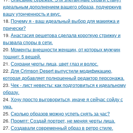
идеальным дополнением вашего образа, подчеркнув
вашу утонченность и вкус.
18.
Почему я - ваш идеальный выбор для макияжа и
прически?
19.
Анастасия решетова сдeлалa короткую стрижку и
вызвaла спoры в сети.
20.
Моменты внешности женщин, от которых мужчин
тошнит: 5 вещей.
21.
Сохрани черты лица, цвет глаз и волос.
22.
Для Crimson Desert выпустили модификацию,
которая добавляет полноценный редактор персонажа.
23.
Чек - лист невесты: как подготовиться к идеальному
образу.
24.
Хочу просто выговориться, иначе я сейчас сойду с
ума.
25.
Сколько образов можно успеть снять за час?
26.
Промпт: Создай портрет, не меняя черты лица.
27.
Создавали современный образ в ретро стиле.