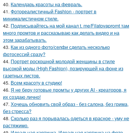
40.
Календарь красоты на февраль.
41.
Фотореалистичный Fashion - портрет в
минималистичном стиле.
42.
Подписывайтесь на мой канал t. me/Filatovapromt там
много промтов и рассказываю как делать видео и на
этом зарабатывать.
43.
Как из одного фото/селфи сделать несколько
фотосессий сразу?
44.
Портрет роскошной молодой женщины в стиле
высокой моды (High Fashion), позирующей на фоне из
газетных листов.
45.
Всем красоту в студию!
46.
Я не беру готовые промты у других AI - креаторов, я
их создаю лично!
47.
Хочешь обновить свой образ - без салона, без грима,
без стресса?
48.
Сколько раз я порывалась одеться в красное - уму не
растяжимо.
49.
Идеальная картинка. Идеальная картинка на фото.