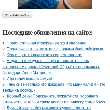
читать дальше →
Последние обновления на сайте:
1.
Новая стильная стрижка - легко и уверенно.
2.
Продолжаю знакомить вас с новыми блайндбоксами.
3.
Келли: путь от классики к современности.
4.
Недавно мне удалось поучаствовать в очень
интересном проекте "Женский Образ" от профсоюза,
благодаря Анне Матвиенко.
5.
Ида галич вышла замуж!
6.
Тянь сивэй только что доказала, что минимализм - это
вершина роскоши.
7.
Добрый день! Подскажите, пожалуйста, хорошего
визажиста, который сразу делает и прическу свадебную.
8.
Лучший загар - без макияжа, лучшие фото - от