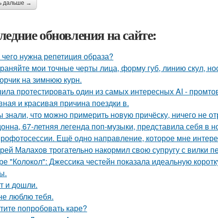
ь дальше →
ледние обновления на сайте:
 чего нужна репетиция образа?
раняйте мои точные черты лица, форму губ, линию скул, нос
орчик на зимнюю курн.
ила протестировать один из самых интересных AI - промтов
вная и красивая причина поездки в.
ы знали, что можно примерить новую причёску, ничего не о
онна, 67-летняя легенда поп-музыки, представила себя в 
рофотосессии. Ещё одно направление, которое мне интерес
рей Малахов трогательно накормил свою супругу с вилки п
ре "Колокол": Джессика честейн показала идеальную коротк
ы.
т и дошли.
не люблю тебя.
тите попробовать каре?