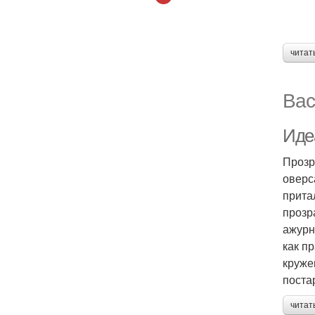
читат
Вас
Иде
Прозр
оверс
прита
прозр
ажурн
как п
круже
поста
читат