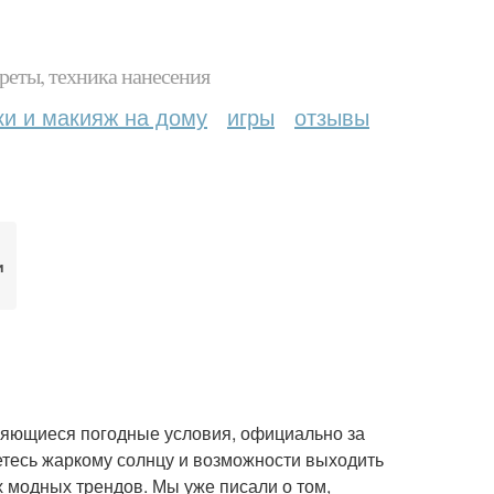
реты, техника нанесения
ки и макияж на дому
игры
отзывы
и
няющиеся погодные условия, официально за
етесь жаркому солнцу и возможности выходить
х модных трендов. Мы уже писали о том,