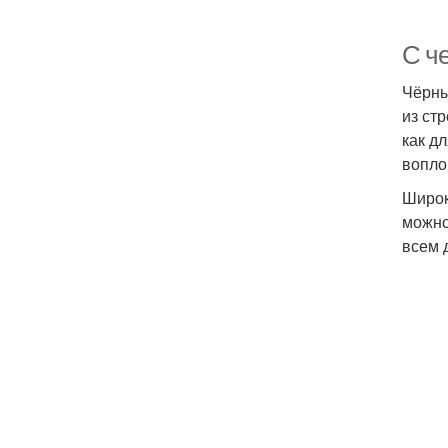
С ч
Чёрны
из ст
как д
вопло
Широк
можно
всем 