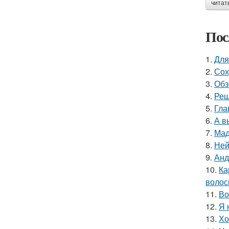
читат
Пос
1.
Для
2.
Сох
3.
Обз
4.
Реш
5.
Гла
6.
А в
7.
Мад
8.
Ней
9.
Анд
10.
Ка
волос
11.
Во
12.
Я 
13.
Хо