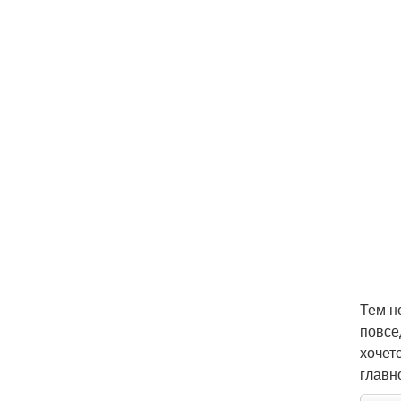
Тем н
повсе
хочет
главн