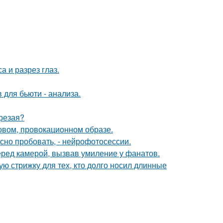
а и разрез глаз.
 для бьюти - анализа.
трезая?
новом, провокационном образе.
но пробовать, - нейрофотосессии.
еред камерой, вызвав умиление у фанатов.
ую стрижку для тех, кто долго носил длинные