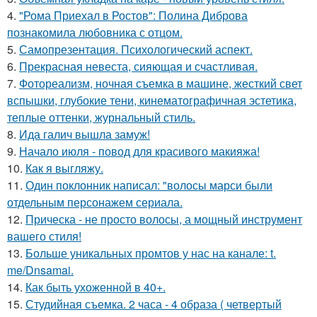
4.
"Рома Приехал в Ростов": Полина Диброва
познакомила любовника с отцом.
5.
Самопрезентация. Психологический аспект.
6.
Прекрасная невеста, сияющая и счастливая.
7.
Фотореализм, ночная съемка в машине, жесткий свет
вспышки, глубокие тени, кинематографичная эстетика,
теплые оттенки, журнальный стиль.
8.
Ида галич вышла замуж!
9.
Начало июля - повод для красивого макияжа!
10.
Как я выгляжу.
11.
Один поклонник написал: "волосы марси были
отдельным персонажем сериала.
12.
Прическа - не просто волосы, а мощный инструмент
вашего стиля!
13.
Больше уникальных промтов у нас на канале: t.
me/Dnsamai.
14.
Как быть ухоженной в 40+.
15.
Студийная съемка. 2 часа - 4 образа ( четвертый