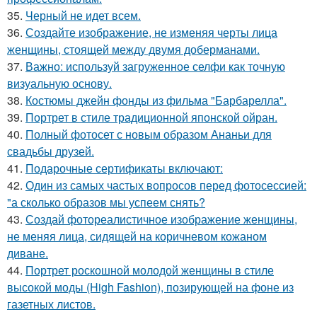
35.
Черный не идет всем.
36.
Создайте изображение, не изменяя черты лица
женщины, стоящей между двумя доберманами.
37.
Важно: используй загруженное селфи как точную
визуальную основу.
38.
Костюмы джейн фонды из фильма "Барбарелла".
39.
Портрет в стиле традиционной японской ойран.
40.
Полный фотосет с новым образом Ананьи для
свадьбы друзей.
41.
Подарочные сертификаты включают:
42.
Один из самых частых вопросов перед фотосессией:
"а сколько образов мы успеем снять?
43.
Создай фотореалистичное изображение женщины,
не меняя лица, сидящей на коричневом кожаном
диване.
44.
Портрет роскошной молодой женщины в стиле
высокой моды (High Fashion), позирующей на фоне из
газетных листов.