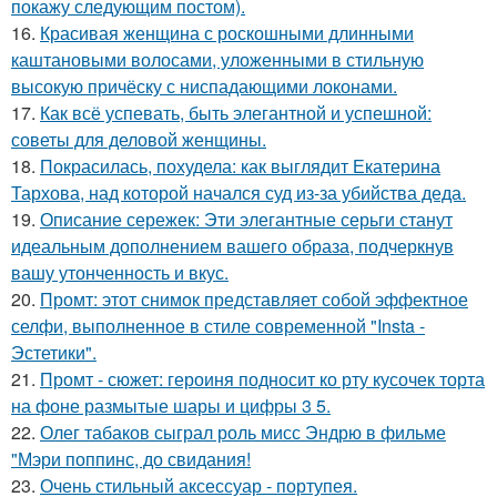
покажу следующим постом).
16.
Красивая женщина с роскошными длинными
каштановыми волосами, уложенными в стильную
высокую причёску с ниспадающими локонами.
17.
Как всё успевать, быть элегантной и успешной:
советы для деловой женщины.
18.
Покрасилась, похудела: как выглядит Екатерина
Тархова, над которой начался суд из-за убийства деда.
19.
Описание сережек: Эти элегантные серьги станут
идеальным дополнением вашего образа, подчеркнув
вашу утонченность и вкус.
20.
Промт: этот снимок представляет собой эффектное
селфи, выполненное в стиле современной "Insta -
Эстетики".
21.
Промт - сюжет: героиня подносит ко рту кусочек торта
на фоне размытые шары и цифры 3 5.
22.
Олег табаков сыграл роль мисс Эндрю в фильме
"Мэри поппинс, до свидания!
23.
Очень стильный аксессуар - портупея.