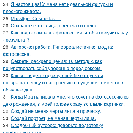
24.
Я настоящая! У меня нет идеальной фигуры и
плоского живота.
25.
Masstige_Cosmetics. --.
26.
Сохрани черты лица, цвет глаз и волос.
27.
Как подготовиться к фотосессии, чтобы получить вау
- результат?
28.
Авторская работа. Гиперреалистичная модная
фотосессия.
29.
Секреты раскрепощения: 10 методик, как
почувствовать себя уверенно перед сексом!
30.
Как выглядеть отдохнувшей без отпуска и
возвращать лицу и настроению ощущение свежести в
обычные дни.
31.
Когда Ира написала мне, что хочет на фотосессию ко
дню рождения, в моей голове сразу всплыли картинки.
32.
Создай не меняя черты лица и прическу.
33.
Создай портрет, не меняя черты лица.
34.
Свадебный аутсорс: доверьте подготовку
профессионалам.