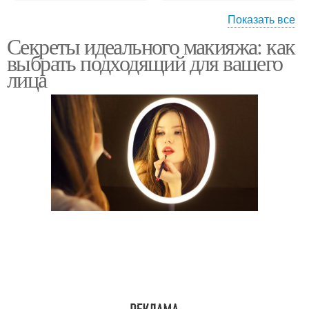
Показать все
Секреты идеального макияжа: как
Макияж для
Макияж для азиатских
выбрать подходящий для вашего
миндалевидных глаз
глаз
лица
Макияж для выпуклых
Макияж для маленьких
глаз
Макияж для глаз