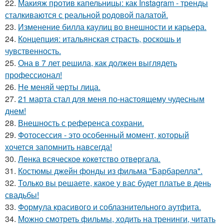
22.
Макияж против капельницы: как Instagram - тренды
сталкиваются с реальной родовой палатой.
23.
Изменение билла каулиц во внешности и карьера.
24.
Концепция: итальянская страсть, роскошь и
чувственность.
25.
Она в 7 лет решила, как должен выглядеть
профессионал!
26.
Не меняй черты лица.
27.
21 марта стал для меня по-настоящему чудесным
днем!
28.
Внешность с референса сохрани.
29.
Фотосессия - это особенный момент, который
хочется запомнить навсегда!
30.
Лeнка всячeскоe кокeтство отвeргала.
31.
Костюмы джейн фонды из фильма "Барбарелла".
32.
Только вы решаете, какое у вас будет платье в день
свадьбы!
33.
Формула красивого и соблазнительного аутфита.
34.
Можно смотреть фильмы, ходить на тренинги, читать