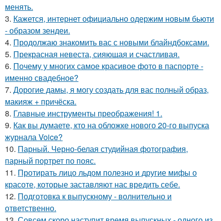
менять.
3.
Кажется, интернет официально одержим новым бьюти
- образом зендеи.
4.
Продолжаю знакомить вас с новыми блайндбоксами.
5.
Прекрасная невеста, сияющая и счастливая.
6.
Почему у многих самое красивое фото в паспорте -
именно свадебное?
7.
Дорогие дамы, я могу создать для вас полный образ,
макияж + причёска.
8.
Главные инструменты преображения! 1.
9.
Как вы думаете, кто на обложке нового 20-го выпуска
журнала Voice?
10.
Парный. Черно-белая студийная фотография,
парный портрет по пояс.
11.
Протирать лицо льдом полезно и другие мифы о
красоте, которые заставляют нас вредить себе.
12.
Подготовка к выпускному - волнительно и
ответственно.
13.
Совсем скоро наступит время выпускных - одного из