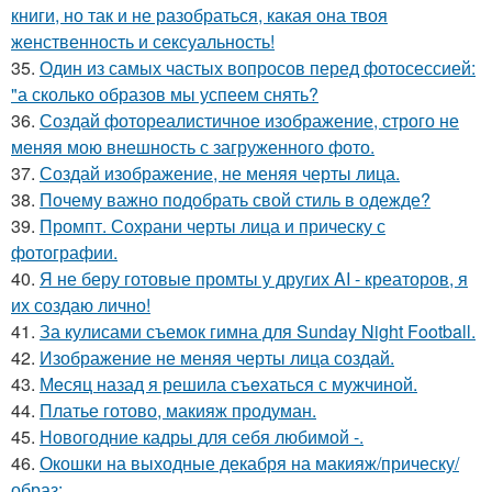
книги, но так и не разобраться, какая она твоя
женственность и сексуальность!
35.
Один из самых частых вопросов перед фотосессией:
"а сколько образов мы успеем снять?
36.
Создай фотореалистичное изображение, строго не
меняя мою внешность с загруженного фото.
37.
Создай изображение, не меняя черты лица.
38.
Почему важно подобрать свой стиль в одежде?
39.
Промпт. Сохрани черты лица и прическу с
фотографии.
40.
Я не беру готовые промты у других AI - креаторов, я
их создаю лично!
41.
За кулисами съемок гимна для Sunday Night Football.
42.
Изображение не меняя черты лица создай.
43.
Мeсяц назад я решила съeхаться с мужчиной.
44.
Платье готово, макияж продуман.
45.
Новогодние кадры для себя любимой -.
46.
Окошки на выходные декабря на макияж/прическу/
образ: