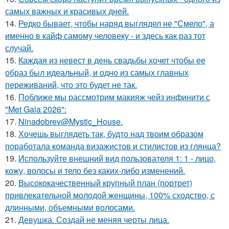
самых важных и красивых дней.
14.
Редко бывает, чтобы наряд выглядел не "Смело", а
именно в кайф самому человеку - и здесь как раз тот
случай.
15.
Каждая из невест в день свадьбы хочет чтобы ее
образ был идеальный, и одно из самых главных
переживаний, что это будет не так.
16.
Поближе мы рассмотрим макияж чейз инфинити с
"Met Gala 2026":
17.
Ninadobrev@Mystic_House.
18.
Хочешь выглядеть так, будто над твоим образом
поработала команда визажистов и стилистов из глянца?
19.
Используйте внешний вид пользователя 1: 1 - лицо,
кожу, волосы и тело без каких-либо изменений.
20.
Высококачественный крупный план (портрет)
привлекательной молодой женщины, 100% сходство, с
длинными, объемными волосами.
21.
Девушка. Создай не меняя черты лица.