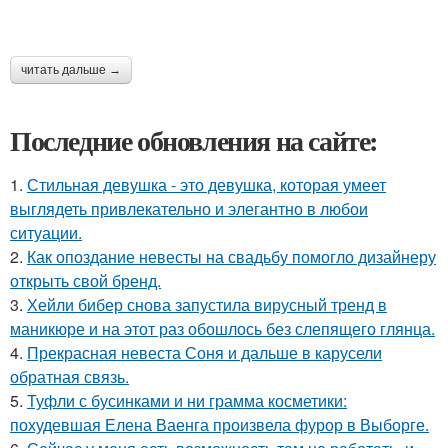
читать дальше →
Последние обновления на сайте:
1.
Стильная девушка - это девушка, которая умеет
выглядеть привлекательно и элегантно в любои
ситуации.
2.
Как опоздание невесты на свадьбу помогло дизайнеру
открыть свой бренд.
3.
Хейли бибер снова запустила вирусный тренд в
маникюре и на этот раз обошлось без слепящего глянца.
4.
Прекрасная невеста Соня и дальше в карусели
обратная связь.
5.
Туфли с бусинками и ни грамма косметики:
похудевшая Елена Ваенга произвела фурор в Выборге.