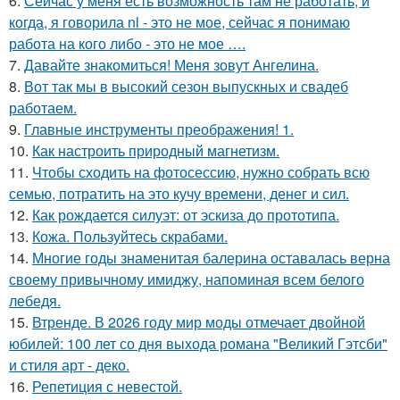
6.
Сейчас у меня есть возможность там не работать, и
когда, я говорила nl - это не мое, сейчас я понимаю
работа на кого либо - это не мое ….
7.
Давайте знакомиться! Меня зовут Ангелина.
8.
Вот так мы в высокий сезон выпускных и свадеб
работаем.
9.
Главные инструменты преображения! 1.
10.
Как настроить природный магнетизм.
11.
Чтобы сходить на фотосессию, нужно собрать всю
семью, потратить на это кучу времени, денег и сил.
12.
Как рождается силуэт: от эскиза до прототипа.
13.
Кожа. Пользуйтесь скрабами.
14.
Многие годы знаменитая балерина оставалась верна
своему привычному имиджу, напоминая всем белого
лебедя.
15.
Втренде. В 2026 году мир моды отмечает двойной
юбилей: 100 лет со дня выхода романа "Великий Гэтсби"
и стиля арт - деко.
16.
Репетиция с невестой.