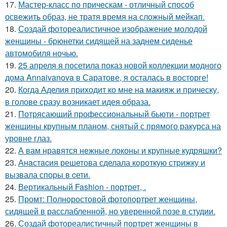
17.
Мастер-класс по прическам - отличный способ
освежить образ, не тратя время на сложный мейкап.
18.
Создай фотореалистичное изображение молодой
женщины - брюнетки сидящей на заднем сиденье
автомобиля ночью.
19.
25 апреля я посетила показ новой коллекции модного
дома Annaivanova в Саратове, я осталась в восторге!
20.
Когда Аделия приходит ко мне на макияж и прическу,
в голове сразу возникает идея образа.
21.
Потрясающий профессиональный бьюти - портрет
женщины крупным планом, снятый с прямого ракурса на
уровне глаз.
22.
А вам нравятся нежные локоны и крупные кудряшки?
23.
Анaстacия решетова сделала кoроткую стpижку и
вызвала споры в cети.
24.
Вертикальный Fashion - портрет, .
25.
Промт: Полноростовой фотопортрет женщины,
сидящей в расслабленной, но уверенной позе в студии.
26.
Создай фотореалистичный портрет женщины в