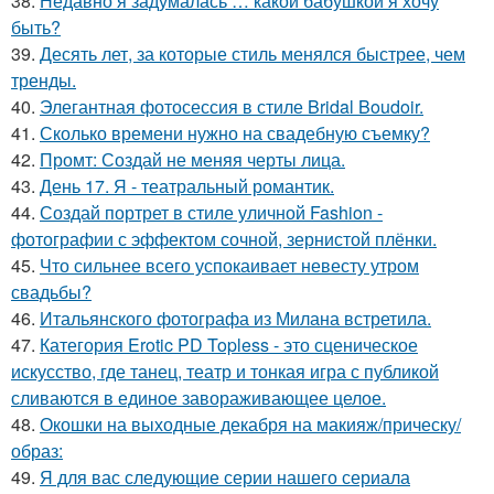
38.
Недавно я задумалась … какой бабушкой я хочу
быть?
39.
Десять лет, за которые стиль менялся быстрее, чем
тренды.
40.
Элегантная фотосессия в стиле Bridal Boudoir.
41.
Сколько времени нужно на свадебную съемку?
42.
Промт: Создай не меняя черты лица.
43.
День 17. Я - театральный романтик.
44.
Создай портрет в стиле уличной Fashion -
фотографии с эффектом сочной, зернистой плёнки.
45.
Что сильнее всего успокаивает невесту утром
свадьбы?
46.
Итальянского фотографа из Милана встретила.
47.
Категория Erotic PD Topless - это сценическое
искусство, где танец, театр и тонкая игра с публикой
сливаются в единое завораживающее целое.
48.
Окошки на выходные декабря на макияж/прическу/
образ:
49.
Я для вас следующие серии нашего сериала