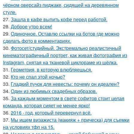
чёрном оверсайз пиджаке, сидящей на деревянном
стуле.
27.
Зашла в кафе выпить кофе перед работой.
28.
Доброе утро всем!
29.
Одиночное. Оставлю ссылки на ботов где можно
сделать фото в комментариях.
30.
Фотосет/студийный. Экстремально реалистичный
кинематографичный портрет, как живая фотография из
Instagram, снятая на тканевой циклораме из шёлка.
31.
Геометрия, в которую влюбляешься.
32.
Кто не спал этой ночью?
33.
Гладкий пучок для невесты: почему он идеален?
34.
Один из любимых свадебных образов.
35.
За каждым моментом в свете софитов стоит целая
команда, которая сияет не менее ярко!
36.
2016 - год, который перевернул всё.
37.
Мы ищем визажиста (макияж + прическа) для съемки
на условиях тфп на 15.