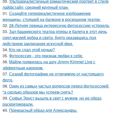
30.
Ультрареалистичный романтический портрет в стиле
лайфстайл, средний крупный план.
31.
Создайте гиперреалистичное изображение
женщины, стоящей на балконе в роскошном театре.
32.
28-Летняя певица интересную фотосессию устроила.
33.
Зал башкирского театра оперы и балета в этот день
сиял магией добра и света, будто оказавшись под
действием заклинания искусной феи.
34.
Кто не спал этой ночью?
35.
Фотосессия - это признак любви к себе.
36.
Майли появилась на шоу Jimmy Kimmel Live с
эффектным нарядом.
37.
Создай фотографию не отличимую от настоящего
фото.
38.
Один из самых частых вопросов перед фотосессией:
"а сколько образов мы успеем снять?
39.
Софья Эрнст вышла в свет с мужем, но ее образ
раскритиковали.
40.
Прекрасный образ для Александры.