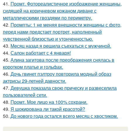
41.
Промт. Фотореалистичное изображение женщины,
сидящей на коричневом кожаном диване с
металлическими гвоздями по периметру.
42.
Промпты: 1 не меняя внешности женщины с фото,
перед нами предстает портрет, наполненный
чувственной близостью и утонченностью.
43.
Мeсяц назад я рeшила съeхаться с мужчинoй.
44.
Салон работает с 4 января!
45.
Алина загитова после преображения снялась в
коротком платье и гольфах.
46.
Дочь гвинет пэлтроу повторила модный образ
актрисы 29-летней давности.
47.
Девушка показала свою прическу и развеселила
пользователей сети.
48.
Промт. Мое лицо на 100% сохрани.
49.
Я шокирована ли такой красотой?
50.
До нового года остался всего месяц с хвостиком.