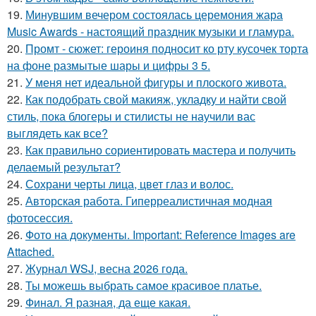
19.
Минувшим вечером состоялась церемония жара
Music Awards - настоящий праздник музыки и гламура.
20.
Промт - сюжет: героиня подносит ко рту кусочек торта
на фоне размытые шары и цифры 3 5.
21.
У меня нет идеальной фигуры и плоского живота.
22.
Как подобрать свой макияж, укладку и найти свой
стиль, пока блогеры и стилисты не научили вас
выглядеть как все?
23.
Как правильно сориентировать мастера и получить
делаемый результат?
24.
Сохрани черты лица, цвет глаз и волос.
25.
Авторская работа. Гиперреалистичная модная
фотосессия.
26.
Фото на документы. Important: Reference Images are
Attached.
27.
Журнал WSJ, весна 2026 года.
28.
Ты можешь выбрать самое красивое платье.
29.
Финал. Я разная, да еще какая.