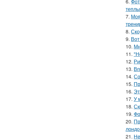
6.
Фот
теплы
7.
Моя
трени
8.
Ско
9.
Вот
10.
Мн
11.
"Н
12.
Ри
13.
Вп
14.
Со
15.
Пр
16.
Эт
17.
У 
18.
Сю
19.
Фо
20.
Пр
лондо
21.
Не