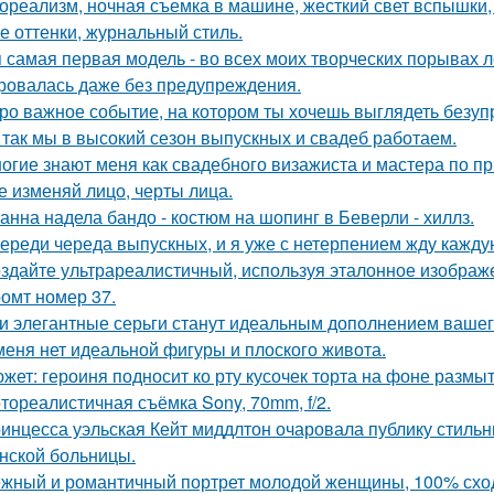
ореализм, ночная съемка в машине, жесткий свет вспышки, 
е оттенки, журнальный стиль.
 самая первая модель - во всех моих творческих порывах лет
ровалась даже без предупреждения.
ро важное событие, на котором ты хочешь выглядеть безуп
 так мы в высокий сезон выпускных и свадеб работаем.
огие знают меня как свадебного визажиста и мастера по пр
е изменяй лицо, черты лица.
анна надела бандо - костюм на шопинг в Беверли - хиллз.
ереди череда выпускных, и я уже с нетерпением жду каждую
здайте ультрареалистичный, используя эталонное изображе
омт номер 37.
и элегантные серьги станут идеальным дополнением вашего
меня нет идеальной фигуры и плоского живота.
жет: героиня подносит ко рту кусочек торта на фоне размы
тореалистичная съёмка Sony, 70mm, f/2.
инцесса уэльская Кейт миддлтон очаровала публику стильн
нской больницы.
жный и романтичный портрет молодой женщины, 100% сход