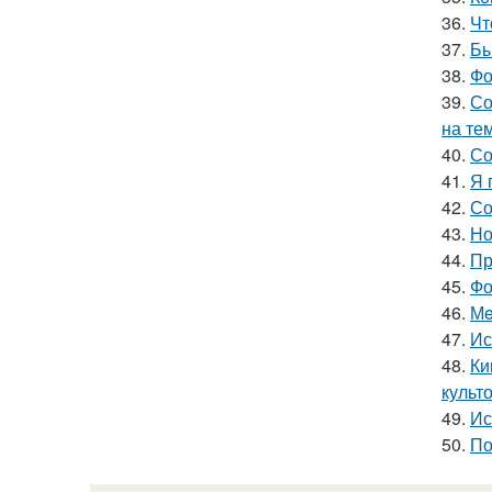
36.
Чт
37.
Бы
38.
Фо
39.
Со
на те
40.
Со
41.
Я 
42.
Со
43.
Но
44.
Пр
45.
Фо
46.
Мe
47.
Ис
48.
Ки
культо
49.
Ис
50.
По