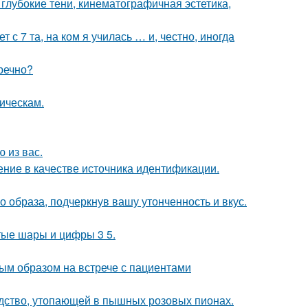
глубокие тени, кинематографичная эстетика,
 с 7 та, на ком я училась … и, честно, иногда
речно?
ическам.
 из вас.
ние в качестве источника идентификации.
 образа, подчеркнув вашу утонченность и вкус.
тые шары и цифры 3 5.
ым образом на встрече с пациентами
ство, утопающей в пышных розовых пионах.