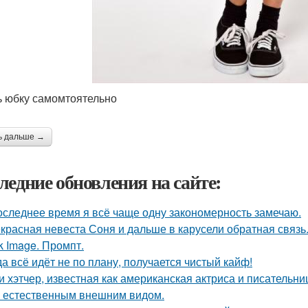
 юбку самомтоятельно
ь дальше →
ледние обновления на сайте:
оследнее время я всё чаще одну закономерность замечаю.
красная невеста Соня и дальше в карусели обратная связь
k Image. Промпт.
да всё идёт не по плану, получается чистый кайф!
и хэтчер, известная как американская актриса и писательн
 естественным внешним видом.