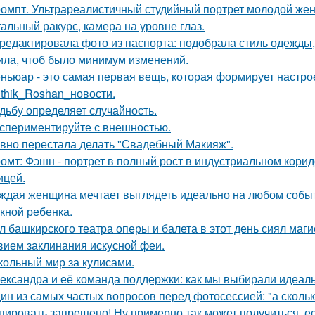
омпт. Ультрареалистичный студийный портрет молодой же
альный ракурс, камера на уровне глаз.
редактировала фото из паспорта: подобрала стиль одежды,
ила, чтоб было минимум изменений.
ньюар - это самая первая вещь, которая формирует настрое
ithik_Roshan_новости.
дьбу определяет случайность.
спериментируйте с внешностью.
вно перестала делать "Свадебный Макияж".
омт: Фэшн - портрет в полный рост в индустриальном кори
ицей.
ждая женщина мечтает выглядеть идеально на любом событи
кной ребенка.
л башкирского театра оперы и балета в этот день сиял маги
вием заклинания искусной феи.
кольный мир за кулисами.
ександра и её команда поддержки: как мы выбирали идеаль
ин из самых частых вопросов перед фотосессией: "а сколь
пировать запрещено! Ну примерно так может получиться, ес