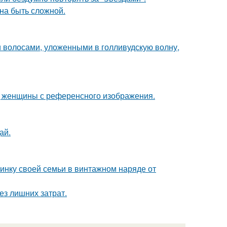
на быть сложной.
 волосами, уложенными в голливудскую волну,
д женщины с референсного изображения.
ай.
нку своей семьи в винтажном наряде от
ез лишних затрат.