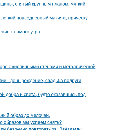
нщины, снятый крупным планом, мягкий
 легкий повседневный макияж, прическу
ние с самого утра.
доре с кирпичными стенами и металлической
и - день рождение, свадьба подруги,
ей добра и света, будто оказавшись под
ный образ до мелочей.
ко образов мы успеем снять?
ли бездумно повторять за "Звёздами".