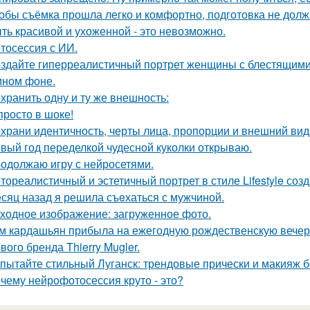
обы съёмка прошла легко и комфортно, подготовка не долж
ть красивой и ухоженной - это невозможно.
тосессия с ИИ.
здайте гиперреалистичный портрет женщины с блестящими
мном фоне.
хранить одну и ту же внешность:
просто в шоке!
храни идентичность, черты лица, пропорции и внешний ви
вый год переделкой чудесной куколки открываю.
одолжаю игру с нейросетями.
тореалистичный и эстетичный портрет в стиле Lifestyle созд
сяц назад я решила съeхаться с мужчиной.
ходное изображение: загруженное фото.
м кардашьян прибыла на ежегодную рождественскую вечери
вого бренда Thierry Mugler.
пытайте стильный Луганск: трендовые прически и макияж б
чему нейрофотосессия круто - это?