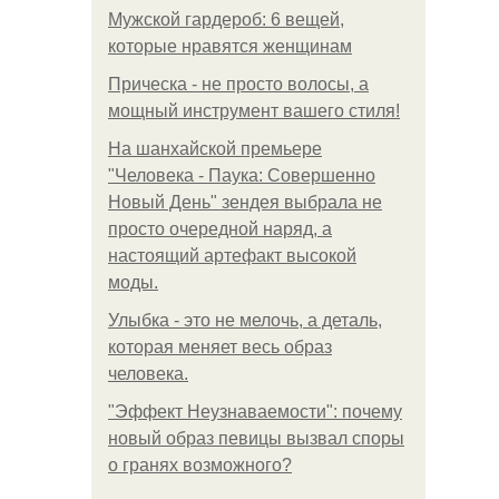
Мужской гардероб: 6 вещей,
которые нравятся женщинам
Прическа - не просто волосы, а
мощный инструмент вашего стиля!
На шанхайской премьере
"Человека - Паука: Совершенно
Новый День" зендея выбрала не
просто очередной наряд, а
настоящий артефакт высокой
моды.
Улыбка - это не мелочь, а деталь,
которая меняет весь образ
человека.
"Эффект Неузнаваемости": почему
новый образ певицы вызвал споры
о гранях возможного?