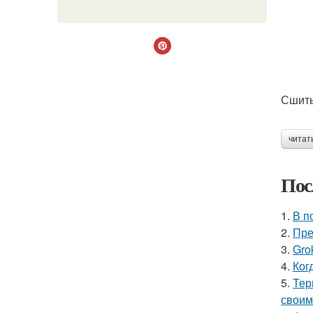
Сшить
читат
Пос
1.
В п
2.
Пре
3.
Gro
4.
Ког
5.
Тер
своим