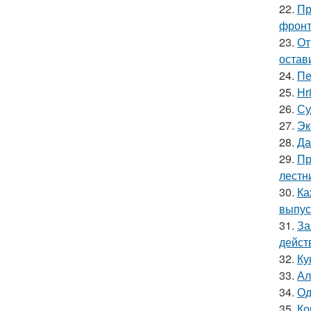
22.
Пр
фронт
23.
От
остав
24.
Пе
25.
Hr
26.
Су
27.
Эк
28.
Да
29.
Пр
лестн
30.
Ка
выпус
31.
За
дейст
32.
Ку
33.
Ал
34.
Од
35.
Ко