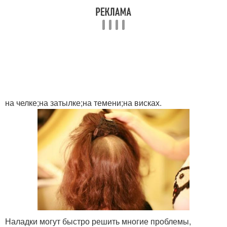
на челке;на затылке;на темени;на висках.
Наладки могут быстро решить многие проблемы,