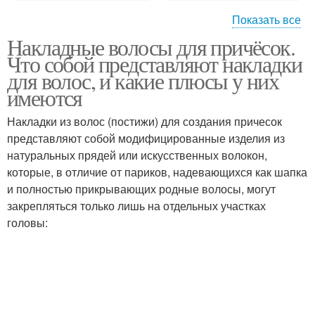
Показать все
Накладные волосы для причёсок.
Волосы в домашних
Волосы на ободке
Что собой представляют накладки
условиях
для волос, и какие плюсы у них
имеются
Накладки из волос (постижи) для создания причесок
Накладки из волос
Редкие волосы
представляют собой модифицированные изделия из
натуральных прядей или искусственных волокон,
которые, в отличие от париков, надевающихся как шапка
и полностью прикрывающих родные волосы, могут
Волосы на заколках
Искусственные волосы
закрепляться только лишь на отдельных участках
головы:
Волос на заколке