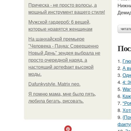
Нижни
Прическа - не просто волосы, а
Демид
мощный инструмент вашего стиля!
Мужской гардероб: 6 вещей,
которые нравятся женщинам
читат
На шанхайской премьере
Пос
"Человека - Паука: Совершенно
Новый День" зендея выбрала не
просто очередной наряд, а
1.
Глю
настоящий артефакт высокой
2.
А в
моды.
3.
Одн
4.
4: 3
Dafunkystyle. Matrix neo.
5.
Wan
Я помню мама, мне было пять,
6.
Каж
любила бегать, рисовать.
7.
"Ро
8.
Хот
9.
{Пр
факту