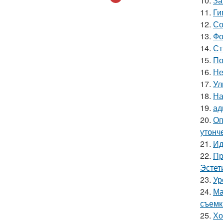
10.
За
11.
Ги
12.
Со
13.
Фо
14.
Ст
15.
По
16.
Не
17.
Ул
18.
На
19.
ад
20.
Оп
утонче
21.
Ид
22.
Пр
Эстет
23.
Ур
24.
Ма
съемк
25.
Хо