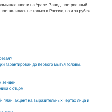
промышленности на Урале. Завод, построенный
оставлялась не только в Россию, но и за рубеж.
трезая?
дки гарантирован до первого мытья головы.
м зендеи.
ика с отцом.
й план, акцент на выразительных чертах лица и