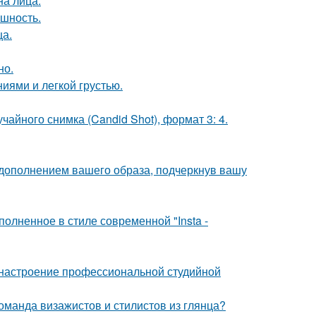
на лица.
ешность.
ца.
но.
иями и легкой грустью.
чайного снимка (Candid Shot), формат 3: 4.
 дополнением вашего образа, подчеркнув вашу
олненное в стиле современной "Insta -
 настроение профессиональной студийной
оманда визажистов и стилистов из глянца?