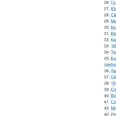
26.
Го
27.
Юл
28.
Св
29.
Ме
30.
Ко
31.
Ве
32.
Ка
33.
"М
34.
Те
35.
Бо
требу
36.
Ав
37.
Од
38.
"Я
39.
Со
40.
Вн
41.
Со
42.
Мо
43.
Ин