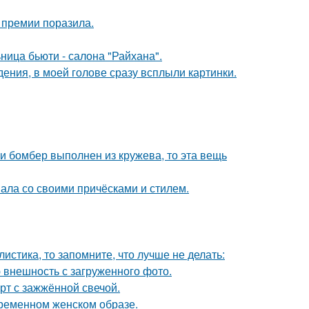
 премии поразила.
ница бьюти - салона "Райхана".
дения, в моей голове сразу всплыли картинки.
и бомбер выполнен из кружева, то эта вещь
вала со своими причёсками и стилем.
листика, то запомните, что лучше не делать:
 внешность с загруженного фото.
рт с зажжённой свечой.
ременном женском образе.