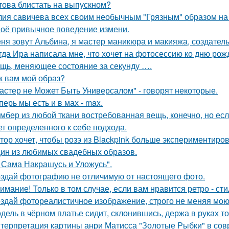
това блистать на выпускном?
ия савичева всех своим необычным "Грязным" образом на
оё привычное поведение измени.
ня зовут Альбина, я мастер маникюра и макияжа, создатель
гда Ира написала мне, что хочет на фотосессию ко дню рож
щь, меняющее состояние за секунду ….
к вам мой образ?
астер не Может Быть Универсалом" - говорят некоторые.
перь мы есть и в мах - max.
мбер из любой ткани востребованная вещь, конечно, но есл
ет определенного к себе подхода.
тор хочет, чтобы розэ из Blackpink больше экспериментиро
ин из любимых свадебных образов.
 Сама Накрашусь и Уложусь".
здай фотографию не отличимую от настоящего фото.
имание! Только в том случае, если вам нравится ретро - сти
здай фотореалистичное изображение, строго не меняя мою
дель в чёрном платье сидит, склонившись, держа в руках то
терпретация картины анри Матисса "Золотые Рыбки" в сов