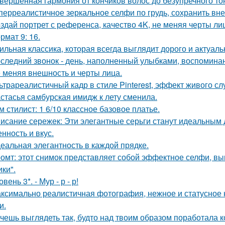
вершенная гармония от кончиков волос до безупречного то
перреалистичное зеркальное селфи по грудь, сохранить вн
здай портрет с референса, качество 4K, не меняя черты ли
рмат 9: 16.
ильная классика, которая всегда выглядит дорого и актуаль
следний звонок - день, наполненный улыбками, воспоминан
 меняя внешность и черты лица.
ьтрареалистичный кадр в стиле Pinterest, эффект живого слу
стасья самбурская имидж к лету сменила.
м стилист: 1 6/10 классное базовое платье.
исание сережек: Эти элегантные серьги станут идеальным
нность и вкус.
еальная элегантность в каждой прядке.
омт: этот снимок представляет собой эффектное селфи, вып
ики".
овень 3*. - Мур - р - р!
ксимально реалистичная фотография, нежное и статусное
и.
чешь выглядеть так, будто над твоим образом поработала к