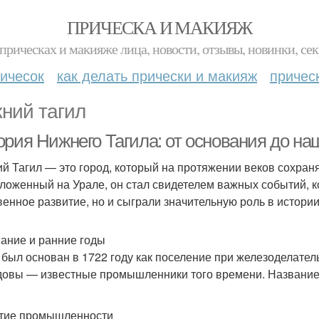
ПРИЧЕСКА И МАКИЯЖ
прическах и макияже лица, новости, отзывы, новинки, сек
ичесок
как делать прически и макияж
причес
ний тагил
ория Нижнего Тагила: от основания до на
й Тагил — это город, который на протяжении веков сохраня
ложенный на Урале, он стал свидетелем важных событий, 
венное развитие, но и сыграли значительную роль в истории
ание и ранние годы
 был основан в 1722 году как поселение при железоделате
овы — известные промышленники того времени. Название "Т
тие промышленности