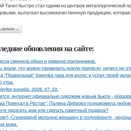
й Тагил быстро стал одним из центров металлургической 
овыми, выпускал высококачественную продукцию, которая п
ь дальше →
ледние обновления на сайте:
коза сменила образ и удивила поклонников.
ы знали, что можно примерить новую причёску, ничего не о
а "Правильная" баночка лака для волос и успех твоей укла
0 утра.
gyibo ванибо. 2026. 07. 22.
ется, интернет официально одержим новым бьюти - образо
ма Приехал в Ростов": Полина Диброва познакомила любовн
ите украсить дом или сделать памятный подарок?
омт}. Сгенерируй молодую женщину в полуобороте - крупны
ре кожи.