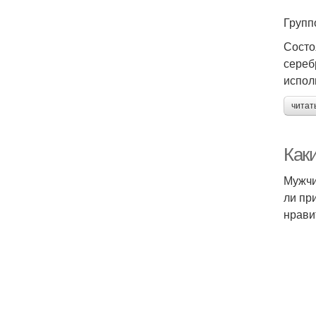
Групп
Состо
сереб
исполь
читат
Как
Мужчи
ли пр
нрави