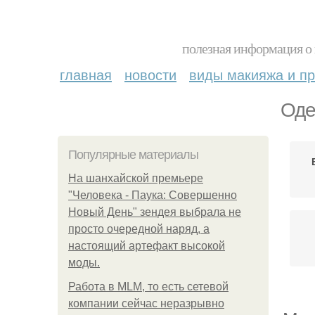
полезная информация о 
главная
новости
виды макияжа и пр
Оде
Популярные материалы
На шанхайской премьере
"Человека - Паука: Совершенно
Новый День" зендея выбрала не
просто очередной наряд, а
настоящий артефакт высокой
моды.
Работа в MLM, то есть сетевой
компании сейчас неразрывно