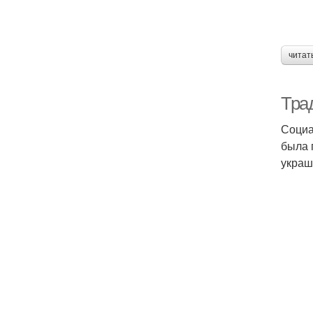
читат
Тра
Социа
была 
украш