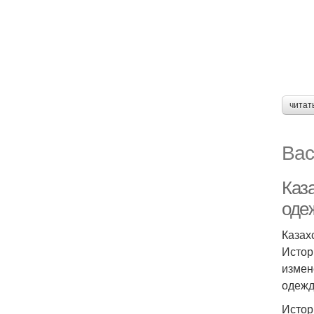
читат
Вас
Каз
оде
Казах
Истор
измен
одежд
Истор