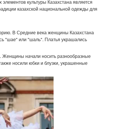
их элементов культуры Казахстана является
традиции казахской национальной одежды для
орию. В Средние века женщины Казахстана
ь "шае" или "шаль". Платья украшались
ой. Женщины начали носить разнообразные
и также носили юбки и блузки, украшенные