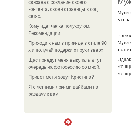
Муж
связана с создание своего
контента, своей страницы в соц
Мужчи
сетях.
мы ра
Кому идет челка полукругом.
Рекомендации
Взгля
Мужчи
Приходи к нам в прикиде в стиле 90
трати
х и получай подарки от руки вверх!
Однак
Щас приедут меня выкупать а тут
женщи
очередь на фотосессию со мной.
женщи
Привет, меня зовут Кристина?
Я с летними яркими вайбами на
раздачу к вам!