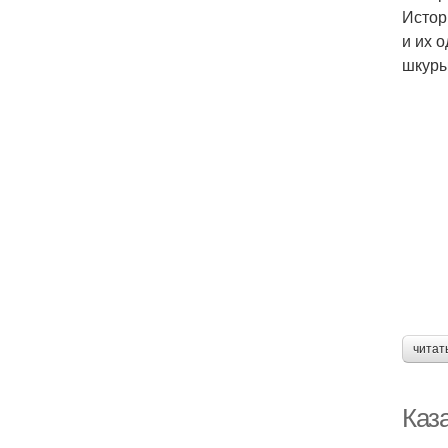
Истор
и их 
шкуры
читат
Каз