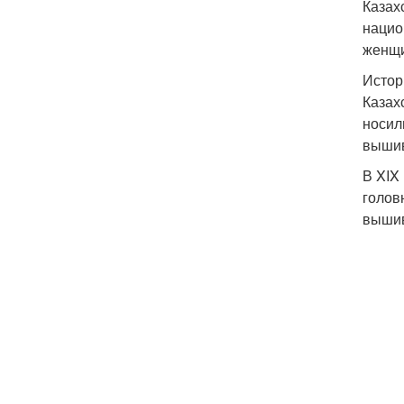
Казах
нацио
женщи
Истор
Казах
носил
вышив
В XIX
голов
вышив