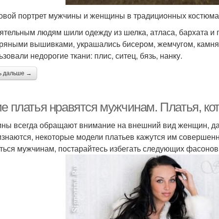
овой портрет мужчины и женщины в традиционных костюмах.
ятельным людям шили одежду из шелка, атласа, бархата и
ряными вышивками, украшались бисером, жемчугом, камня
зовали недорогие ткани: плис, ситец, бязь, нанку.
ь дальше →
ие платья нравятся мужчинам. Платья, к
ны всегда обращают внимание на внешний вид женщин, даже
изнаются, некоторые модели платьев кажутся им совершенн
ться мужчинам, постарайтесь избегать следующих фасонов 