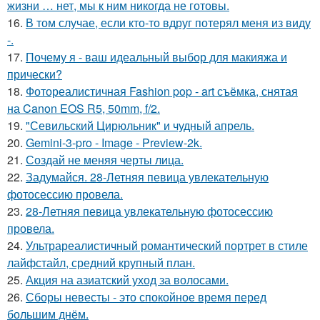
жизни … нет, мы к ним никогда не готовы.
16.
В том случае, если кто-то вдруг потерял меня из виду
-.
17.
Почему я - ваш идеальный выбор для макияжа и
прически?
18.
Фотореалистичная Fashion pop - art съёмка, снятая
на Canon EOS R5, 50mm, f/2.
19.
"Севильский Цирюльник" и чудный апрель.
20.
Gemini-3-pro - Image - Preview-2k.
21.
Создай не меняя черты лица.
22.
Задумайся. 28-Летняя певица увлекательную
фотосессию провела.
23.
28-Летняя певица увлекательную фотосессию
провела.
24.
Ультрареалистичный романтический портрет в стиле
лайфстайл, средний крупный план.
25.
Акция на азиатский уход за волосами.
26.
Сборы невесты - это спокойное время перед
большим днём.