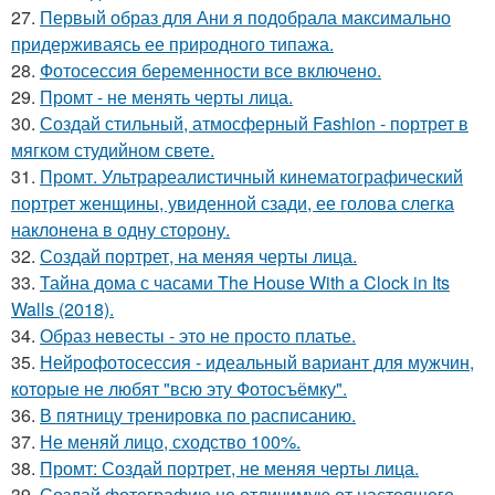
27.
Первый образ для Ани я подобрала максимально
придерживаясь ее природного типажа.
28.
Фотосессия беременности все включено.
29.
Промт - не менять черты лица.
30.
Создай стильный, атмосферный Fashion - портрет в
мягком студийном свете.
31.
Промт. Ультрареалистичный кинематографический
портрет женщины, увиденной сзади, ее голова слегка
наклонена в одну сторону.
32.
Создай портрет, на меняя черты лица.
33.
Тайна дома с часами The House With a Clock in Its
Walls (2018).
34.
Образ невесты - это не просто платье.
35.
Нейрофотосессия - идеальный вариант для мужчин,
которые не любят "всю эту Фотосъёмку".
36.
В пятницу тренировка по расписанию.
37.
Не меняй лицо, сходство 100%.
38.
Промт: Создай портрет, не меняя черты лица.
39.
Создай фотографию не отличимую от настоящего