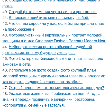
фото.
40.
Создай фото не меняя черты лица и цвет волос.
41.
Вы можете прийти ко мне на съемку, любой.
42.
Что бы мы спросили у вас, если бы вы пришли к нам
на преображение.
43.
Фотореалистичный вертикальный портрет молодой
женщины в стиле Cinematic Fashion Portrait / Modern Noir.
44.
Нейрофотосессия против обычной студийной
фотосессии: почему будущее уже здесь!
45.
Фото Екатерины Климовой в мини - платье вызвало
ажиотаж в сети.
46.
Используя мое фото создай фото крупный план
молодой женщины с яркими карими глазами и волосами
как на фото, сидящей в салоне автомобиля.
47.
Острый перец вместо косметологических процедур?
48.
Уважаемые женщины! Приближается новый год, а
значит впереди прздничгые вечеринки, рестораны,
корпоративы, семейные застолья.