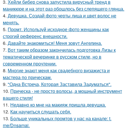
3.
Хейли бибер снова запустила вирусный тренд в
маникюре и на этот раз обошлось без слепящего глянца.
4.
Девушка. Создай фото черты лица и цвет волос не
менять.
5.
Промт. Используй исходное фото женщины как
строгий референс внешности.
6.
Давайте знакомиться! Меня зовут Ангелина.
7.
Вот таким образом закончилась подготовка Лизы к
тематической вечеринке в русском стиле, но в
современном прочтении.
8.
Многие знают меня как свадебного визажиста и
мастера по прическам.
9.
"Одна Встреча, Которая Заставила Задуматься".
10.
Прическа - не просто волосы, а мощный инструмент
вашего стиля!
11.
Недавно ко мне на макияж пришла девушка.
12.
Как научиться слушать себя.
13.
Больше уникальных промтов у нас на канале: t.
me/Dnsamai.