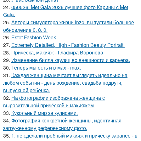
24.
050526: Met Gala 2026 лучшее фото Карины с Met
Gala.
25.
Авторы симулятора жизни Inzoi выпустили большое
обновление 0. 8. 0.
26.
Estet Fashion Week.
27.
Extremely Detailed, High - Fashion Beauty Portrait.
28.
Прическа, макияж - Глафира Воронова.
29.
Изменение билла каулиц во внешности и карьера.
30.
Теперь мы есть и в мах - max.
31.
Каждая женщина мечтает выглядеть идеально на
любом событии - день рождение, свадьба подруги,
выпускной ребенка.
32.
На фотографии изображена женщина с
выразительной причёской и макияжем.
33.
Кукольный мир за кулисами.
34.
Фотография конкретной женщины, идентичная
загруженному референсному фото.
35.
1. не сделали пробный макияж и причёску заранее - в