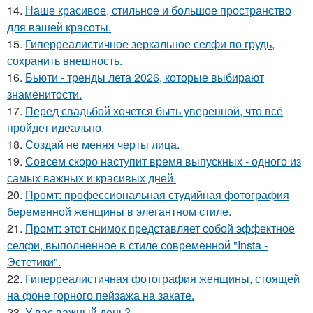
14.
Наше красивое, стильное и большое пространство
для вашей красоты.
15.
Гиперреалистичное зеркальное селфи по грудь,
сохранить внешность.
16.
Бьюти - тренды лета 2026, которые выбирают
знаменитости.
17.
Перед свадьбой хочется быть уверенной, что всё
пройдет идеально.
18.
Создай не меняя черты лица.
19.
Совсем скоро наступит время выпускных - одного из
самых важных и красивых дней.
20.
Промт: профессиональная студийная фотография
беременной женщины в элегантном стиле.
21.
Промт: этот снимок представляет собой эффектное
селфи, выполненное в стиле современной "Insta -
Эстетики".
22.
Гиперреалистичная фотография женщины, стоящей
на фоне горного пейзажа на закате.
23.
У вас важный день?