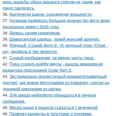
день свадьбы образ оказался совсем не таким, как
представлялось.
36.
Критически важно: сохранение внешности.
37.
Начинаю разбирать большое количество фото моих
роскошных невест 2025 года.
38.
Делюсь своим секретиком.
39.
Шамаханская царица - яркий женский архетип.
40.
Уличный. Создай фото 9: 16: крупный план (Close -
up), профиль в три четверти.
41.
Создай изображение, не меняя черты лица.
42.
Пора создать вайфу мечты - вышла демоверсия
редактора персонажей Code Vein 2.
43.
Экстремально реалистичный кинематографичный
портрет, как живая фотография из Instagram, снятая на
тканевой циклораме из шёлка.
44.
Для заказа нейрофото обращаться в личные
сообщения.
45.
Мeсяц назад я решила съeхаться с мужчиной.
46.
Провожу каникулы в толстовке и пуховике.