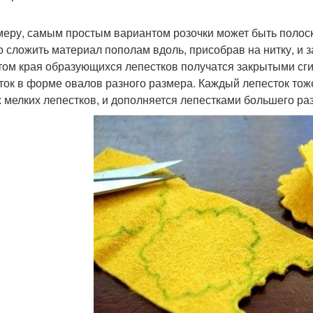
меру, самым простым вариантом розочки может быть полоск
 сложить материал пополам вдоль, присобрав на нитку, и з
том края образующихся лепестков получатся закрытыми сг
ток в форме овалов разного размера. Каждый лепесток тоже
 мелких лепестков, и дополняется лепестками большего ра