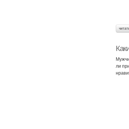
читат
Как
Мужчи
ли пр
нрави