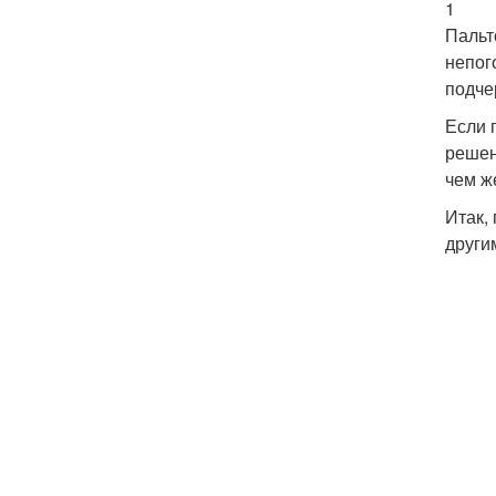
1
Пальт
непог
подче
Если 
решен
чем ж
Итак,
други