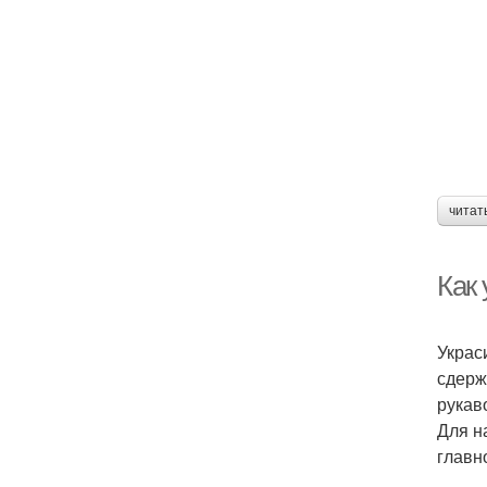
читат
Как 
Украс
сдерж
рукав
Для н
главн