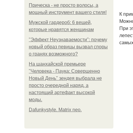
Прическа - не просто волосы, а
мощный инструмент вашего стиля!
К при
Можно
Мужской гардероб: 6 вещей,
При э
которые нравятся женщинам
лепес
"Эффект Неузнаваемости": почему
самых
новый образ певицы вызвал споры
о гранях возможного?
На шанхайской премьере
"Человека - Паука: Совершенно
Новый День" зендея выбрала не
просто очередной наряд, а
настоящий артефакт высокой
моды.
Dafunkystyle. Matrix neo.