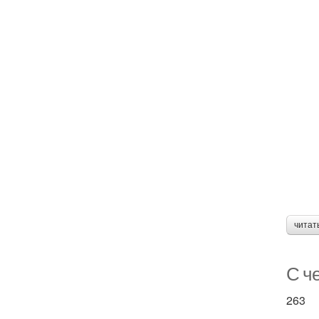
читат
С че
263