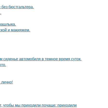
 без бюстгальтера.
.
шашлыка.
кой и макияжем.
м сиденье автомобиля в темное время суток.
ото.
 лично!
тят, чтобы мы приходили почаще: приходили