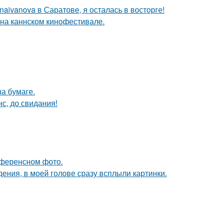
aivanova в Саратове, я осталась в восторге!
 на каннском кинофестивале.
а бумаге.
с, до свидания!
референсном фото.
дения, в моей голове сразу всплыли картинки.