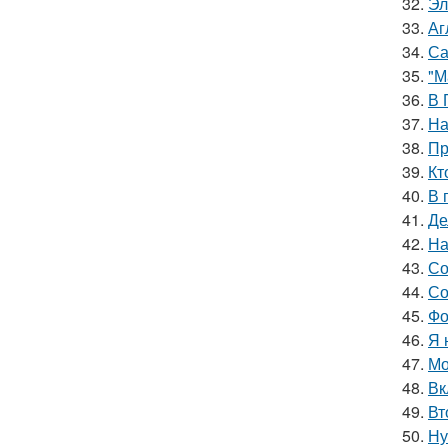
32.
Эл
33.
Аг
34.
Са
35.
"М
36.
В 
37.
На
38.
Пр
39.
Кт
40.
В 
41.
Де
42.
На
43.
Со
44.
Со
45.
Фо
46.
Я 
47.
Мо
48.
Вк
49.
Вт
50.
Ну