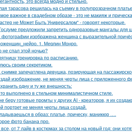
егантность, это всегда модно и стильно.
лая тарасова решилась на съемку в полупрозрачном платье
мое важное в свадебном образе - это не макияж и прическа
астер не Может Быть Универсалом" - говорят некоторые.
Госдуме предложили запретить одноразовые мангалы для 
 фотографии изображена женщина с выразительной причёс
оженщин_нейро. 1. Мерлин Монро.
о не спал этой ночью?
пятницу тренировка по расписанию.
люсь своим секретиком.
 снимке запечатлена девушка, позирующая на пассажирско
здай изображение, не меняя черты лица с приложенного ф
хранить одну и ту же внешность:
то выполнено в стильном минималистичном стиле.
не беру готовые промты у других AI - креаторов, я их создаю
й портрет не меняя черты лица создай.
ладываешься в образ: платье, прическу, маникюр ….
орое фото банана про.
 все, от 7 лайв в костюмах за столом на новый год: они хо