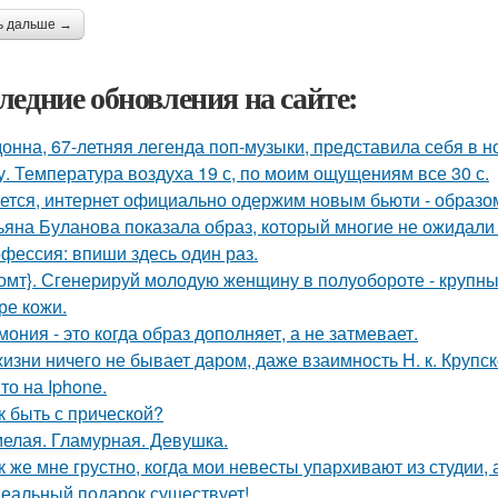
ь дальше →
ледние обновления на сайте:
онна, 67-летняя легенда поп-музыки, представила себя в 
у. Температура воздуха 19 с, по моим ощущениям все 30 с.
ется, интернет официально одержим новым бьюти - образо
ьяна Буланова показала образ, который многие не ожидали 
фессия: впиши здесь один раз.
омт}. Сгенерируй молодую женщину в полуобороте - крупны
ре кожи.
мония - это когда образ дополняет, а не затмевает.
жизни ничего не бывает даром, даже взаимность Н. к. Крупск
то на Iphone.
к быть с прической?
елая. Гламурная. Девушка.
к же мне грустно, когда мои невесты упархивают из студии, 
еальный подарок существует!