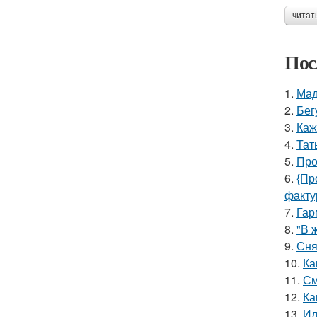
читат
Пос
1.
Мад
2.
Бег
3.
Каж
4.
Тат
5.
Про
6.
{Пр
факту
7.
Гар
8.
"В 
9.
Сня
10.
Ка
11.
См
12.
Ка
13.
Ид