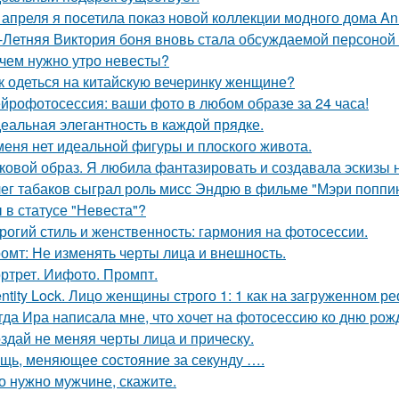
 апреля я посетила показ новой коллекции модного дома Ann
-Летняя Виктория боня вновь стала обсуждаемой персоной
чем нужно утро невесты?
к одеться на китайскую вечеринку женщине?
йрофотосессия: ваши фото в любом образе за 24 часа!
еальная элегантность в каждой прядке.
меня нет идеальной фигуры и плоского живота.
ковой образ. Я любила фантазировать и создавала эскизы н
ег табаков сыграл роль мисс Эндрю в фильме "Мэри поппин
 в статусе "Невеста"?
рогий стиль и женственность: гармония на фотосессии.
омт: Не изменять черты лица и внешность.
ртрет. Иифото. Промпт.
entity Lock. Лицо женщины строго 1: 1 как на загруженном 
гда Ира написала мне, что хочет на фотосессию ко дню рож
здай не меняя черты лица и прическу.
щь, меняющее состояние за секунду ….
о нужно мужчине, скажите.