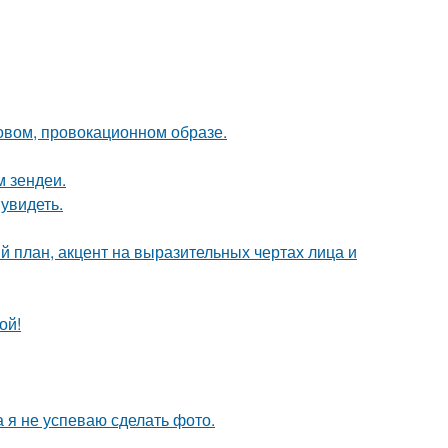
новом, провокационном образе.
м зендеи.
увидеть.
й план, акцент на выразительных чертах лица и
ой!
а я не успеваю сделать фото.