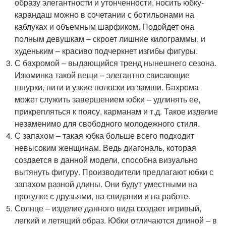
образу элегантности и утонченности, носить юбку-
карандаш можно в сочетании с ботильонами на
каблуках и объемным шарфиком. Подойдет она
полным девушкам – скроет лишние килограммы, и
худеньким – красиво подчеркнет изгибы фигуры.
С бахромой – выдающийся тренд нынешнего сезона.
Изюминка такой вещи – элегантно свисающие
шнурки, нити и узкие полоски из замши. Бахрома
может служить завершением юбки – удлинять ее,
прикрепляться к поясу, карманам и т.д. Такое изделие
незаменимо для свободного молодежного стиля.
С запахом – такая юбка больше всего подходит
невысоким женщинам. Ведь диагональ, которая
создается в данной модели, способна визуально
вытянуть фигуру. Производители предлагают юбки с
запахом разной длины. Они будут уместными на
прогулке с друзьями, на свидании и на работе.
Солнце – изделие данного вида создает игривый,
легкий и летящий образ. Юбки отличаются длиной – в