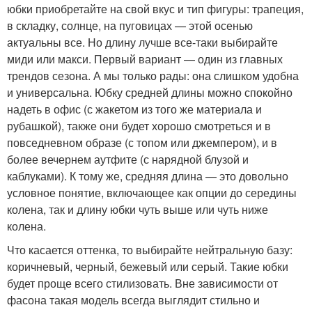
юбки приобретайте на свой вкус и тип фигуры: трапеция,
в складку, солнце, на пуговицах — этой осенью
актуальны все. Но длину лучше все-таки выбирайте
миди или макси. Первый вариант — один из главных
трендов сезона. А мы только рады: она слишком удобна
и универсальна. Юбку средней длины можно спокойно
надеть в офис (с жакетом из того же материала и
рубашкой), также они будет хорошо смотреться и в
повседневном образе (с топом или джемпером), и в
более вечернем аутфите (с нарядной блузой и
каблуками). К тому же, средняя длина — это довольно
условное понятие, включающее как опции до середины
колена, так и длину юбки чуть выше или чуть ниже
колена.
Что касается оттенка, то выбирайте нейтральную базу:
коричневый, черный, бежевый или серый. Такие юбки
будет проще всего стилизовать. Вне зависимости от
фасона такая модель всегда выглядит стильно и