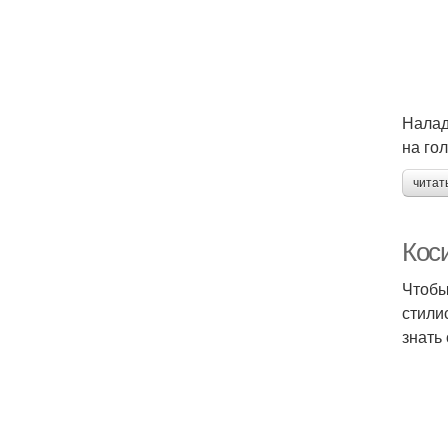
Налад
на го
читат
Кос
Чтобы
стили
знать