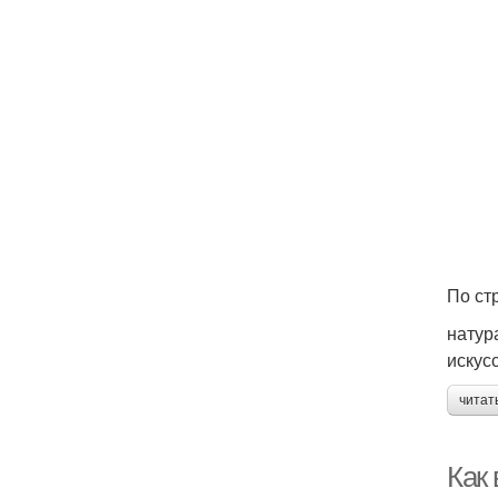
По ст
натур
искус
читат
Как 