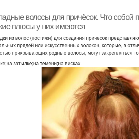
ладные волосы для причёсок. Что собой п
акие плюсы у них имеются
дки из волос (постижи) для создания причесок представля
альных прядей или искусственных волокон, которые, в отли
стью прикрывающих родные волосы, могут закрепляться тол
лке;на затылке;на темени;на висках.