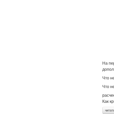
На пе
допол
Что н
Что н
расче
Как к
читат