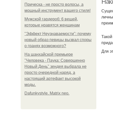
Нак
Прическа - не просто волосы, а
Сущес
мощный инструмент вашего стиля!
личны
Мужской гардероб: 6 вещей,
преим
которые нравятся женщинам
"Эффект Неузнаваемости": почему
Такой
новый образ певицы вызвал споры
прида
о гранях возможного?
Для э
На шанхайской премьере
"Человека - Паука: Совершенно
Новый День" зендея выбрала не
просто очередной наряд, а
настоящий артефакт высокой
моды.
Dafunkystyle. Matrix neo.