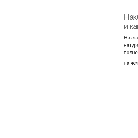
Нак
и к
Накла
натур
полно
на че