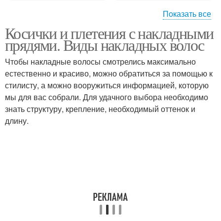
Показать все
Косички и плетения с накладными
Косы из накладных
Пряди на волосах
прядями. Виды накладных волос
прядей
Чтобы накладные волосы смотрелись максимально
естественно и красиво, можно обратиться за помощью к
Косы с накладными
стилисту, а можно вооружиться информацией, которую
Пряди в косу
волосами
мы для вас собрали. Для удачного выбора необходимо
знать структуру, крепление, необходимый оттенок и
длину.
Накладные пряди