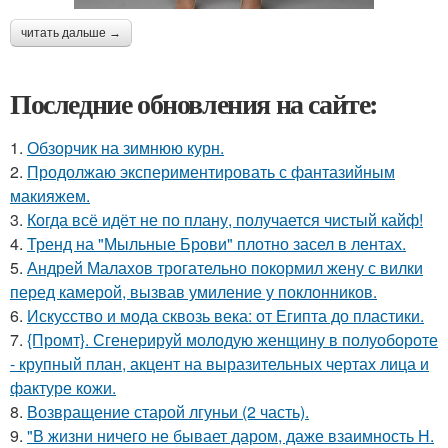
читать дальше →
Последние обновления на сайте:
1.
Обзорчик на зимнюю курн.
2.
Продолжаю экспериментировать с фантазийным
макияжем.
3.
Когда всё идёт не по плану, получается чистый кайф!
4.
Тренд на "Мыльные Брови" плотно засел в лентах.
5.
Андрей Малахов трогательно покормил жену с вилки
перед камерой, вызвав умиление у поклонников.
6.
Искусство и мода сквозь века: от Египта до пластики.
7.
{Промт}. Сгенерируй молодую женщину в полуобороте
- крупный план, акцент на выразительных чертах лица и
фактуре кожи.
8.
Возвращение старой лгуньи (2 часть).
9.
"В жизни ничего не бывает даром, даже взаимность Н.