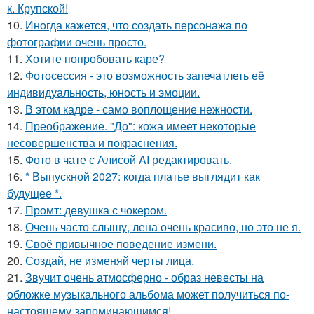
к. Крупской!
10.
Иногда кажется, что создать персонажа по
фотографии очень просто.
11.
Хотите попробовать каре?
12.
Фотосессия - это возможность запечатлеть её
индивидуальность, юность и эмоции.
13.
В этом кадре - само воплощение нежности.
14.
Преображение. "До": кожа имеет некоторые
несовершенства и покраснения.
15.
Фото в чате с Алисой AI редактировать.
16.
* Выпускной 2027: когда платье выглядит как
будущее *.
17.
Промт: девушка с чокером.
18.
Очень часто слышу, лена очень красиво, но это не я.
19.
Своё привычное поведение измени.
20.
Создай, не изменяй черты лица.
21.
Звучит очень атмосферно - образ невесты на
обложке музыкального альбома может получиться по-
настоящему запоминающимся!