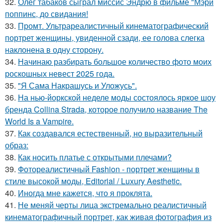
32.
Олег табаков сыграл миссис Эндрю в фильме "Мэри
поппинс, до свидания!
33.
Промт. Ультрареалистичный кинематографический
портрет женщины, увиденной сзади, ее голова слегка
наклонена в одну сторону.
34.
Начинаю разбирать большое количество фото моих
роскошных невест 2025 года.
35.
"Я Сама Накрашусь и Уложусь".
36.
На нью-йоркской неделе моды состоялось яркое шоу
бренда Collina Strada, которое получило название The
World Is a Vampire.
37.
Как создавался естественный, но выразительный
образ:
38.
Как носить платье с открытыми плечами?
39.
Фотореалистичный Fashion - портрет женщины в
стиле высокой моды, Editorial / Luxury Aesthetic.
40.
Иногда мне кажется, что я проклята.
41.
Не меняй черты лица экстремально реалистичный
кинематографичный портрет, как живая фотография из