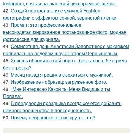
Instagram, снятая на тканевой циклораме из шёлка.
42.
Создай портрет в стиле уличной Fashion -
фотографии с эффектом сочной, зернистой плёнки.
43.
Промпт: это профессиональное
высокодетализированное постановочное фото, модная
фотосессия для журнала.
44.
Семилетняя дочь Анастасии Заворотнюк с макияжем
появилась на ледовом шоу с Петром Чернышевым.
45.
Хочешь обновить свой образ - без салона, без грима,
без стресса?
46.
Месяц назад я решила съехаться с мужчиной.
47.
Изображение - образец: загруженное фото.
48.
"Мне Интересно Какой ты Меня Видишь и ты
Попала".
49.
В преддверии праздника всегда хочется добавить
немного волшебства в повседневность.
50.
Почему нейрофотосессия круто - это?