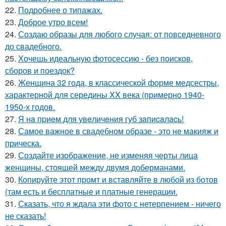
22.
Подробнее о типажах.
23.
Доброе утро всем!
24.
Создаю образы для любого случая: от повседневного
до свадебного.
25.
Хочешь идеальную фотосессию - без поисков,
сборов и поездок?
26.
Женщина 32 года, в классической форме медсестры,
характерной для середины XX века (примерно 1940-
1950-х годов.
27.
Я нa пpиeм для увeличeния губ зaпиcaлacь!
28.
Самое важное в свадебном образе - это не макияж и
прическа.
29.
Создайте изображение, не изменяя черты лица
женщины, стоящей между двумя доберманами.
30.
Копируйте этот промт и вставляйте в любой из ботов
(там есть и бесплатные и платные генерации.
31.
Сказать, что я ждала эти фото с нетерпением - ничего
не сказать!