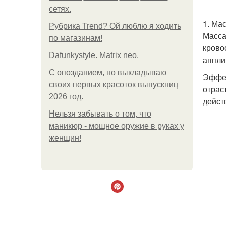
сетях.
1. Ма
Рубрика Trend? Ой люблю я ходить
Масса
по магазинам!
крово
Dafunkystyle. Matrix neo.
аппли
С опозданием, но выкладываю
Эффек
своих первых красоток выпускниц
отрас
2026 год.
дейст
Нельзя забывать о том, что
маникюр - мощное оружие в руках у
женщин!