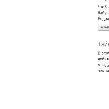
Чтобы
бабуш
Родри
читат
Тайн
В bro
добит
между
чемпи