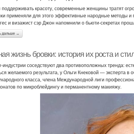
 поддерживать красоту, современные женщины тратят огро
ки применяли для этого эффективные народные методы и 
гес и визажист сэр Джон напомнили о бьюти-секретах прош
ь дальше →
ая жизнь бровки: история их роста и сти
w-индустрии соседствуют два противоположных тренда: есте
ься желаемого результата, у Ольги Кнековой — эксперта в 
народного класса, члена Международной лиги профессион
онатов по микроблейдингу и перманентному макияжу.