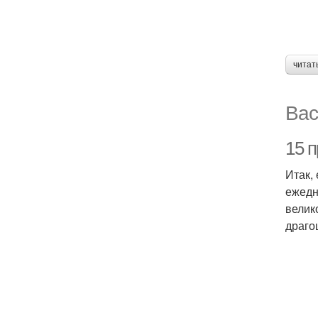
читат
Вас
15 п
Итак,
ежедн
велик
драго