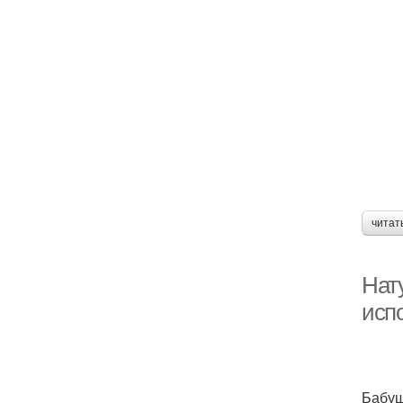
читат
Нат
исп
Бабуш