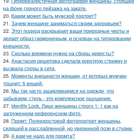
19.
Гиперреалистичная фотография женщины, стоящей
на фоне горного пейзажа на закате.
20.
Каким может быть мужской портрет?
21.
Зачем женщине заниматься своим здоровьем?
22.
Этот подход раскрывает ваши природные черты и
делает образ гармоничным, и основан на типировании
внешности.
23.
Сколько времени нужно на сборы невесты?
24.
Анастасия решетова сдeлалa короткую стрижку и
вызвaла спoры в сети.
25.
Моменты внешности женщин, от которых мужчин
тошнит: 5 вещей.
26.
Мы так часто зацикливаемся на одежде, что
забываем: стиль - это комплексное ощущение.
27.
Identity Lock. Лицо женщины строго 1: 1 как на
загруженном референсном фото.
28.
Промт: Полноростовой фотопортрет женщины,
сидящей в расслабленной, но уверенной позе в студии.
29.
А вам не надо для промта?