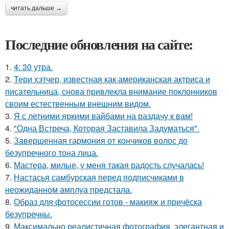
читать дальше →
Последние обновления на сайте:
1.
4: 30 утра.
2.
Тери хэтчер, известная как американская актриса и
писательница, снова привлекла внимание поклонников
своим естественным внешним видом.
3.
Я с летними яркими вайбами на раздачу к вам!
4.
"Одна Встреча, Которая Заставила Задуматься".
5.
Завершенная гармония от кончиков волос до
безупречного тона лица.
6.
Мастера, милые, у меня такая радость случалась!
7.
Настасья самбурская перед подписчиками в
неожиданном амплуа предстала.
8.
Образ для фотосессии готов - макияж и причёска
безупречны.
9.
Максимально реалистичная фотография, элегантная и