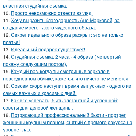
властная студийная съемка.
10.
Просто невозможно отвести взгляд!
11.
Хочу выразить благодарность Ане Марковой, за
создание моего такого чудесного образа.
12.
Секрет идеального образа раскрыт: это не только
платье!
13.
Идеальный подарок существует!
14.
Студийная съемка. 2 часа - 4 образа ( четвертый
покажу следующим постом).
15.
Каждый раз, когда ты смотришь в зеркало в
повседневном облике, кажется, что ничего не меняется.
16.
Совсем скоро наступит время выпускных - одного из
самых важных и красивых дней.
17.
Как всё успевать, быть элегантной и успешной:
советы для деловой женщины.
18.
Потрясающий профессиональный бьюти - портрет
женщины крупным планом, снятый с прямого ракурса на
уровне глаз.