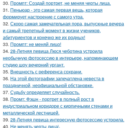
30.
Промпт: Создай портрет, не меняя черты лица.
31.
Пеньюар - это самая первая вещь, которая
формирует настроение с самого утра.
32.
Скоро самая замечательная пора, выпускные вечера
и самый трепетный момент в жизни учеников,
абитуриентов и конечно же их родных!
33.
Промпт: не меняй лицо!
34.
28-Летняя певица Люся чеботина устроила
необычную фотосессию в интерьере, напоминающем
студию шоу вечерний ургант.
35.
Внешность с референса сохрани.
36.
На этой фотографии запечатлена невеста в
праздничной, неофициальной обстановке.
37.
Судьбу определяет случайность.
38.
Промт: Фэшн - портрет в полный рост в
индустриальном коридоре с кирпичными стенами и
металлической лестницей.
39.
28-Летняя певица интересную фотосессию устроила.
40.
Не менять черты лица\.