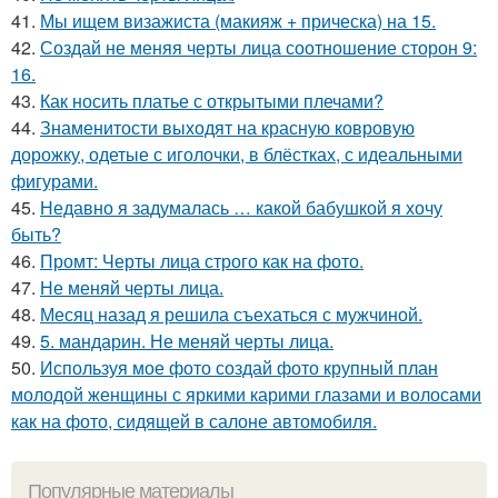
41.
Мы ищем визажиста (макияж + прическа) на 15.
42.
Создай не меняя черты лица соотношение сторон 9:
16.
43.
Как носить платье с открытыми плечами?
44.
Знаменитости выходят на красную ковровую
дорожку, одетые с иголочки, в блёстках, с идеальными
фигурами.
45.
Недавно я задумалась … какой бабушкой я хочу
быть?
46.
Промт: Черты лица строго как на фото.
47.
Не меняй черты лица.
48.
Месяц назад я решила съехаться с мужчиной.
49.
5. мандарин. Не меняй черты лица.
50.
Используя мое фото создай фото крупный план
молодой женщины с яркими карими глазами и волосами
как на фото, сидящей в салоне автомобиля.
Популярные материалы