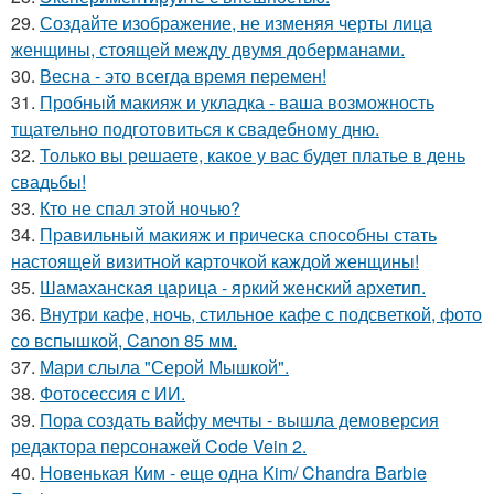
29.
Создайте изображение, не изменяя черты лица
женщины, стоящей между двумя доберманами.
30.
Весна - это всегда время перемен!
31.
Пробный макияж и укладка - ваша возможность
тщательно подготовиться к свадебному дню.
32.
Только вы решаете, какое у вас будет платье в день
свадьбы!
33.
Кто не спал этой ночью?
34.
Правильный макияж и прическа способны стать
настоящей визитной карточкой каждой женщины!
35.
Шамаханская царица - яркий женский архетип.
36.
Внутри кафе, ночь, стильное кафе с подсветкой, фото
со вспышкой, Canon 85 мм.
37.
Мари слыла "Серой Мышкой".
38.
Фотосессия с ИИ.
39.
Пора создать вайфу мечты - вышла демоверсия
редактора персонажей Code Vein 2.
40.
Новенькая Ким - еще одна Kim/ Chandra Barbie