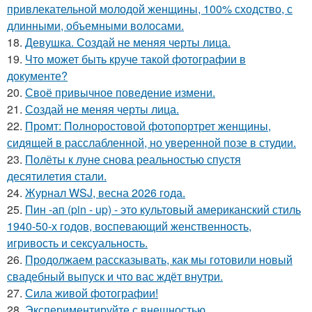
привлекательной молодой женщины, 100% сходство, с
длинными, объемными волосами.
18.
Девушка. Создай не меняя черты лица.
19.
Что может быть круче такой фотографии в
документе?
20.
Своё привычное поведение измени.
21.
Создай не меняя черты лица.
22.
Промт: Полноростовой фотопортрет женщины,
сидящей в расслабленной, но уверенной позе в студии.
23.
Полёты к луне снова реальностью спустя
десятилетия стали.
24.
Журнал WSJ, весна 2026 года.
25.
Пин -ап (pin - up) - это культовый американский стиль
1940-50-х годов, воспевающий женственность,
игривость и сексуальность.
26.
Продолжаем рассказывать, как мы готовили новый
свадебный выпуск и что вас ждёт внутри.
27.
Сила живой фотографии!
28.
Экспериментируйте с внешностью.