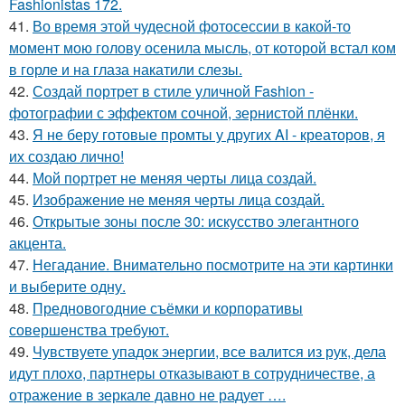
Fashionistas 172.
41.
Во время этой чудесной фотосессии в какой-то
момент мою голову осенила мысль, от которой встал ком
в горле и на глаза накатили слезы.
42.
Создай портрет в стиле уличной Fashion -
фотографии с эффектом сочной, зернистой плёнки.
43.
Я не беру готовые промты у других AI - креаторов, я
их создаю лично!
44.
Мой портрет не меняя черты лица создай.
45.
Изображение не меняя черты лица создай.
46.
Открытые зоны после 30: искусство элегантного
акцента.
47.
Негадание. Внимательно посмотрите на эти картинки
и выберите одну.
48.
Предновогодние съёмки и корпоративы
совершенства требуют.
49.
Чувствуете упадок энергии, все валится из рук, дела
идут плохо, партнеры отказывают в сотрудничестве, а
отражение в зеркале давно не радует ….