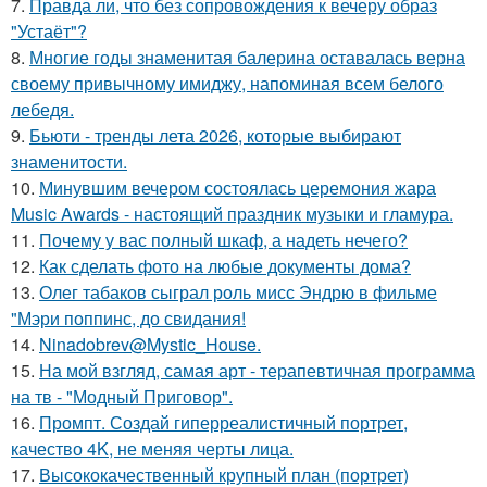
7.
Правда ли, что без сопровождения к вечеру образ
"Устаёт"?
8.
Многие годы знаменитая балерина оставалась верна
своему привычному имиджу, напоминая всем белого
лебедя.
9.
Бьюти - тренды лета 2026, которые выбирают
знаменитости.
10.
Минувшим вечером состоялась церемония жара
Music Awards - настоящий праздник музыки и гламура.
11.
Почему у вас полный шкаф, а надеть нечего?
12.
Как сделать фото на любые документы дома?
13.
Олег табаков сыграл роль мисс Эндрю в фильме
"Мэри поппинс, до свидания!
14.
Ninadobrev@Mystic_House.
15.
На мой взгляд, самая арт - терапевтичная программа
на тв - "Модный Приговор".
16.
Промпт. Создай гиперреалистичный портрет,
качество 4K, не меняя черты лица.
17.
Высококачественный крупный план (портрет)