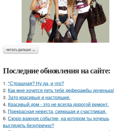
читать дальше →
Последние обновления на сайте:
1.
"Страшная? Ну да, и что?
2.
Как мне хочется петь тебе деферамбы доченька!
3.
Зато красивые и настоящие.
4.
Красивый дом - это не всегда дорогой ремонт.
5.
Прекрасная невеста, сияющая и счастливая.
6.
Скоро важное событие, на котором ты хочешь
выглядеть безупречно?