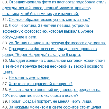
30.
Отредактировала фото из паспорта: подобрала стиль
одежды, легкий повседневный макияж, прическу
оставила, чтоб было минимум изменений.
31.
Сколько образов можно успеть снять за час?
32.
Люся чеботина, 28-летняя певица, устроила
эффектную фотосессию, которая вызвала бурное
обсуждение в сети.
33.
28-Летняя певица интересную фотосессию устроила.
34.
Праздничная фотосессия для девочек прошла в
фонде "Берег Надежды" накануне 8 марта.
35.
Молодая женщина с идеальной матовой кожей стоит
в темном переулке перед неоновой вывеской розового
цвета.
36.
Не менять черты лица.
37.
Хотите секрет красивой женщины?
38.
А вы знали что внешний вид волос, определяет на
50% восприятие всего человека в целом?
39.
Промт: Создай портрет, не меняя черты лица.
40.
За каждым моментом в свете софитов стоит целая