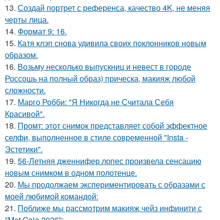
13.
Создай портрет с референса, качество 4K, не меняя
черты лица.
14.
Формат 9: 16.
15.
Катя клэп снова удивила своих поклонников новым
образом.
16.
Возьму несколько выпускниц и невест в городе
Россошь на полный образ) прическа, макияж любой
сложности.
17.
Марго Робби: "Я Никогда не Считала Себя
Красивой".
18.
Промт: этот снимок представляет собой эффектное
селфи, выполненное в стиле современной "Insta -
Эстетики".
19.
56-Летняя дженнифер лопес произвела сенсацию
новым снимком в одном полотенце.
20.
Мы продолжаем экспериментировать с образами с
моей любимой командой:
21.
Поближе мы рассмотрим макияж чейз инфинити с
"Met Gala 2026":