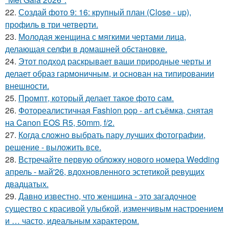
22.
Создай фото 9: 16: крупный план (Close - up),
профиль в три четверти.
23.
Молодая женщина с мягкими чертами лица,
делающая селфи в домашней обстановке.
24.
Этот подход раскрывает ваши природные черты и
делает образ гармоничным, и основан на типировании
внешности.
25.
Промпт, который делает такое фото сам.
26.
Фотореалистичная Fashion pop - art съёмка, снятая
на Canon EOS R5, 50mm, f/2.
27.
Когда сложно выбрать пару лучших фотографии,
решение - выложить все.
28.
Встречайте первую обложку нового номера Wedding
апрель - май'26, вдохновленного эстетикой ревущих
двадцатых.
29.
Давно известно, что женщина - это загадочное
существо с красивой улыбкой, изменчивым настроением
и … часто, идеальным характером.