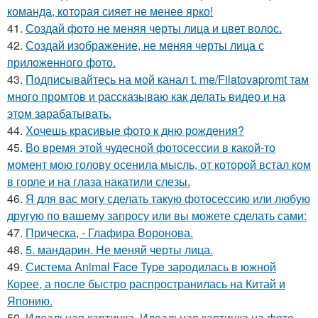
команда, которая сияет не менее ярко!
41.
Создай фото не меняя черты лица и цвет волос.
42.
Создай изображение, не меняя черты лица с
приложенного фото.
43.
Подписывайтесь на мой канал t. me/Filatovapromt там
много промтов и рассказываю как делать видео и на
этом зарабатывать.
44.
Хочешь красивые фото к дню рождения?
45.
Во время этой чудесной фотосессии в какой-то
момент мою голову осенила мысль, от которой встал ком
в горле и на глаза накатили слезы.
46.
Я для вас могу сделать такую фотосессию или любую
другую по вашему запросу или вы можете сделать сами:
47.
Прическа, - Глафира Воронова.
48.
5. мандарин. Не меняй черты лица.
49.
Система Animal Face Type зародилась в южной
Корее, а после быстро распространилась на Китай и
Японию.
50.
Идеальная картинка. Идеальная картинка на фото.