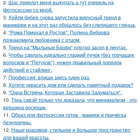
2.
Щас приедут меня выкупать а тут очередь на
фотосессию со мной.
3.
Хейли бибер снова запустила вирусный тренд в
маникюре и на этот раз обошлось без слепящего глянца.
4.
"Рома Приехал в Ростов": Полина Диброва
познакомила любовника с отцом.
5.
Тренд на "Мыльные Брови" плотно засел в лентах.
6.
Чтобы сделать идеально гладкий пучок (без торчащих
волосков и "Петухов"), нужен правильный порядок
действий и стайлинг.
7.
Профессия: впиши здесь один раз.
8.
Хотите украсить дом или сделать памятный подарок?
9.
"Одна Встреча, Которая Заставила Задуматься".
10.
Тянь сивэй только что доказала, что минимализм - это
вершина роскоши.
11.
Образ для фотосессии готов - макияж и причёска
безупречны.
12.
Наше красивое, стильное и большое пространство
для вашей красоты.