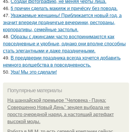
45.
Создай фотографию, не меняя черты лица.
46.
5 причин сделать макияж и причёску без повода.
47.
Уважаемые женщины! Приближается новый год, а
значит впереди прздничгые вечеринки, рестораны,
корпоративы, семейные застолья.
48.
Образы с джинсами часто воспринимаются как
повседневные и удобные, однако они вполне способны
стать элегантными и даже праздничными.
49.
В преддверии праздника всегда хочется добавить
немного волшебства в повседневность.
50.
Ура! Мы это сделали!
Популярные материалы
На шанхайской премьере "Человека - Паука:
Совершенно Новый День" зендея выбрала не
просто очередной наряд, а настоящий артефакт
высокой моды.
Работа в MLM, то есть сетевой компании сейчас