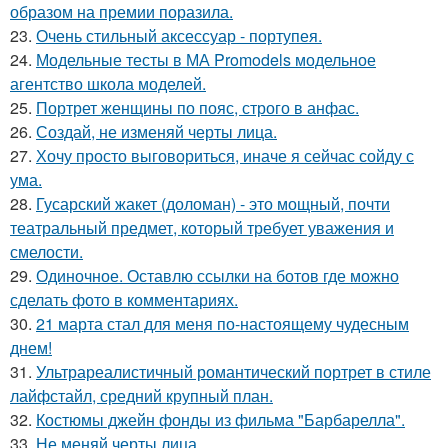
образом на премии поразила.
23.
Очень стильный аксессуар - портупея.
24.
Модельные тесты в МА Promodels модельное
агентство школа моделей.
25.
Портрет женщины по пояс, строго в анфас.
26.
Создай, не изменяй черты лица.
27.
Хочу просто выговориться, иначе я сейчас сойду с
ума.
28.
Гусарский жакет (доломан) - это мощный, почти
театральный предмет, который требует уважения и
смелости.
29.
Одиночное. Оставлю ссылки на ботов где можно
сделать фото в комментариях.
30.
21 марта стал для меня по-настоящему чудесным
днем!
31.
Ультрареалистичный романтический портрет в стиле
лайфстайл, средний крупный план.
32.
Костюмы джейн фонды из фильма "Барбарелла".
33.
Не меняй черты лица.