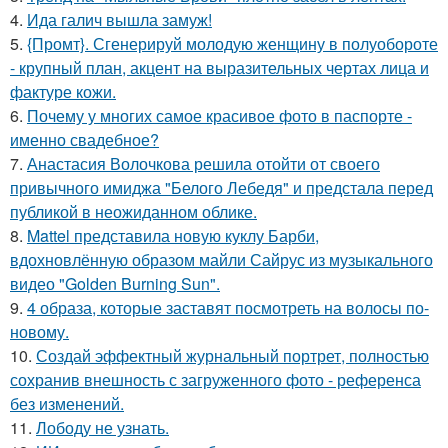
4.
Ида галич вышла замуж!
5.
{Промт}. Сгенерируй молодую женщину в полуобороте
- крупный план, акцент на выразительных чертах лица и
фактуре кожи.
6.
Почему у многих самое красивое фото в паспорте -
именно свадебное?
7.
Анастасия Волочкова решила отойти от своего
привычного имиджа "Белого Лебедя" и предстала перед
публикой в неожиданном облике.
8.
Mattel представила новую куклу Барби,
вдохновлённую образом майли Сайрус из музыкального
видео "Golden Burning Sun".
9.
4 образа, которые заставят посмотреть на волосы по-
новому.
10.
Создай эффектный журнальный портрет, полностью
сохранив внешность с загруженного фото - референса
без изменений.
11.
Лободу не узнать.