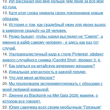
12.
ИИ рассказал обо мне больше чем люди за все мои
43 года.
13.
Катя клэп снова удивила своих поклонников новым
образом.
14.
История о том, как свадебный ужин для двоих вырос
в камерную свадьбу на 28 человек.
15.
Редко бывает, чтобы наряд выглядел не "Смело", а
именно в кайф самому человеку - и здесь как раз тот
случай.
16.
Ультрареалистичный кадр в стиле Pinterest, эффект
живого случайного снимка (Candid Shot), формат 3: 4.
17.
Как одеться на китайскую вечеринку женщине?
18.
Идеальная элегантность в каждой прядке.
19.
Что для меня актёрское?
20.
Мы продолжаем экспериментировать с образами с
моей любимой командой:
21.
Дженни из Blackpink на Met Gala 2026: макияж, о
котором все говорят.
22.
Юлия савичева всех своим необычным "Грязным"