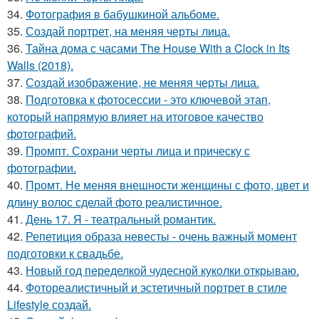
34.
Фотография в бабушкиной альбоме.
35.
Создай портрет, на меняя черты лица.
36.
Тайна дома с часами The House With a Clock in Its
Walls (2018).
37.
Создай изображение, не меняя черты лица.
38.
Подготовка к фотосессии - это ключевой этап,
который напрямую влияет на итоговое качество
фотографий.
39.
Промпт. Сохрани черты лица и прическу с
фотографии.
40.
Промт. Не меняя внешности женщины с фото, цвет и
длину волос сделай фото реалистичное.
41.
День 17. Я - театральный романтик.
42.
Репетиция образа невесты - очень важный момент
подготовки к свадьбе.
43.
Новый год переделкой чудесной куколки открываю.
44.
Фотореалистичный и эстетичный портрет в стиле
Lifestyle создай.