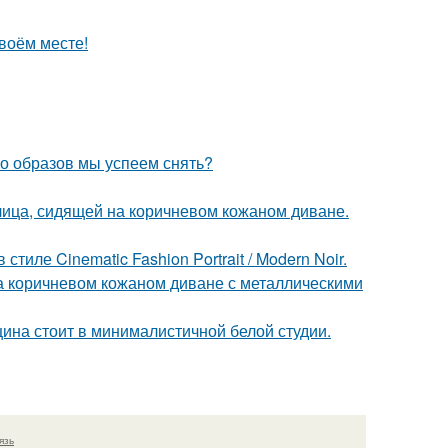
своём месте!
ко образов мы успеем снять?
ица, сидящей на коричневом кожаном диване.
ле Cinematic Fashion Portrait / Modern Noir.
 коричневом кожаном диване с металлическими
щина стоит в минималистичной белой студии.
язь