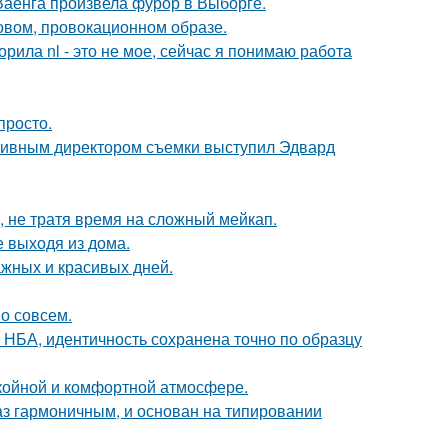
Ваенга произвела фурор в Выборге.
новом, провокационном образе.
орила nl - это не мое, сейчас я понимаю работа
просто.
ативным директором съемки выступил Эдвард
, не тратя время на сложный мейкап.
 выходя из дома.
ажных и красивых дней.
о совсем.
 НБА, идентичность сохранена точно по образцу
окойной и комфортной атмосфере.
аз гармоничным, и основан на типировании