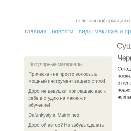
полезная информация о 
главная
новости
виды макияжа и пр
Сущ
Чер
Популярные материалы
Сегод
Прическа - не просто волосы, а
носки
мощный инструмент вашего стиля!
оттен
подче
Дорогие девушки, приглашаю вас к
черны
себе в студию на макияж и
обучение!
Dafunkystyle. Matrix neo.
Дорогой автор? Не забудь сделать