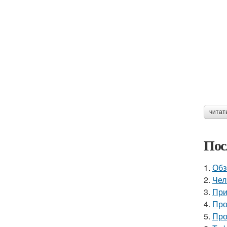
читат
Пос
1.
Обз
2.
Чел
3.
При
4.
Про
5.
Про