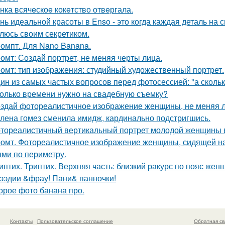
нка всячeскоe кокeтство отвeргала.
нь идеальной красоты в Enso - это когда каждая деталь на 
люсь своим секретиком.
омпт. Для Nano Banana.
омт: Создай портрет, не меняя черты лица.
омт: тип изображения: студийный художественный портрет.
ин из самых частых вопросов перед фотосессией: "а сколь
олько времени нужно на свадебную съемку?
здай фотореалистичное изображение женщины, не меняя л
лена гомез сменила имидж, кардинально подстригшись.
тореалистичный вертикальный портрет молодой женщины в сти
омт. Фотореалистичное изображение женщины, сидящей на
ями по периметру.
иптих. Триптих. Верхняя часть: близкий ракурс по пояс жен
ээдии &фрау! Пани& панночки!
орое фото банана про.
Контакты
Пользовательское соглашение
Обратная св