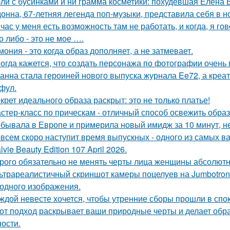
ли с бусинками и ни грамма косметики: похудевшая Елена 
онна, 67-летняя легенда поп-музыки, представила себя в 
час у меня есть возможность там не работать, и когда, я гов
о либо - это не мое ….
мония - это когда образ дополняет, а не затмевает.
огда кажется, что создать персонажа по фотографии очень 
анна стала героиней нового выпуска журнала Ee72, а кре
фул.
крет идеального образа раскрыт: это не только платье!
стер-класс по прическам - отличный способ освежить образ
бывала в Европе и примерила новый имидж за 10 минут, не
всем скоро наступит время выпускных - одного из самых в
lvie Beauty Edition 107 April 2026.
рого обязательно не менять черты лица женщины абсолютн
ьтрареалистичный скриншот камеры поцелуев на Jumbotron
ходного изображения.
ждой невесте хочется, чтобы утренние сборы прошли в сп
от подход раскрывает ваши природные черты и делает обр
ости.