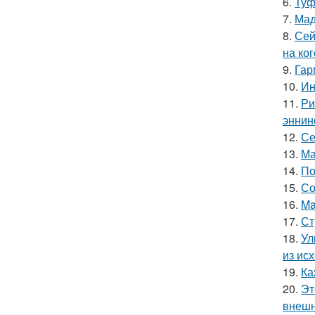
6.
Туф
7.
Мад
8.
Сей
на ког
9.
Гар
10.
Ин
11.
Ри
эннин
12.
Се
13.
Ма
14.
По
15.
Со
16.
Ma
17.
Ст
18.
Ул
из ис
19.
Ка
20.
Эт
внешн