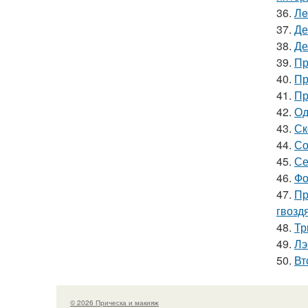
36.
Лe
37.
Де
38.
Де
39.
Пр
40.
Пр
41.
Пр
42.
Од
43.
Ск
44.
Со
45.
Се
46.
Фо
47.
Пр
гвозд
48.
Тр
49.
Лэ
50.
Вт
© 2026 Прическа и макияж