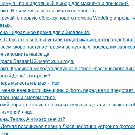
чему я - ваш идеальный выбор для макияжа и прически?
омт: Не изменять черты лица и внешность.
тречайте первую обложку нового номера Wedding апрель - 
атых.
сна - идеальное время для обновления.
я Crimson Desert выпустили модификацию, которая добавл
всем скоро наступает время выпускных, последних звонков
ся запомнить навсегда.
rper's Bazaar US, март 2026 года.
омт: Красивая молодая девушка в стиле классического пин -а
овый День" смотрели?
перь мы есть и в мах - max.
 меняя внешности женщины с фото, перед нами предстает
твенном и смелом стиле.
гкий образ, нежные оттенки и стильные детали создают осо
 изменяй лицо.
сна. Тепло. А что это значит?
-Летняя российская певица Люся чеботина устроила фотос
ьере.