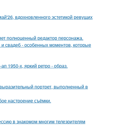
май'26, вдохновленного эстетикой ревущих
яет полноценный редактор персонажа.
 и свадеб - особенных моментов, которые
п 1950-х, яркий ретро - образ.
 выразительный портрет, выполненный в
бое настроение съёмки.
ессию в знакомом многим телезрителям