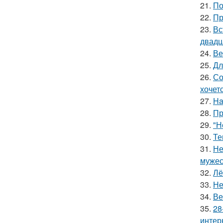
21.
По
22.
Пр
23.
Вс
двадц
24.
Ве
25.
Дл
26.
Со
хочет
27.
Ha
28.
Пр
29.
"Н
30.
Те
31.
Не
мужес
32.
Лё
33.
Не
34.
Ве
35.
28
интер