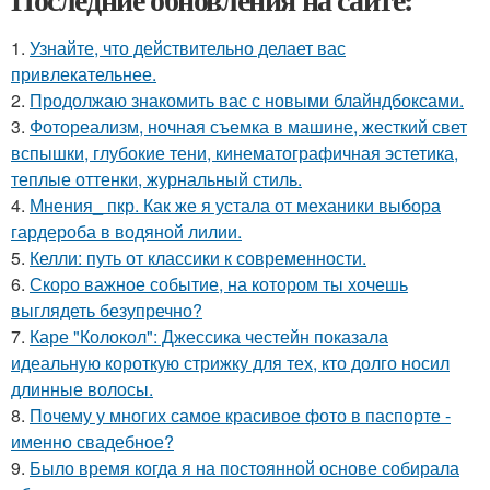
1.
Узнайте, что действительно делает вас
привлекательнее.
2.
Продолжаю знакомить вас с новыми блайндбоксами.
3.
Фотореализм, ночная съемка в машине, жесткий свет
вспышки, глубокие тени, кинематографичная эстетика,
теплые оттенки, журнальный стиль.
4.
Мнения_ пкр. Как же я устала от механики выбора
гардероба в водяной лилии.
5.
Келли: путь от классики к современности.
6.
Скоро важное событие, на котором ты хочешь
выглядеть безупречно?
7.
Каре "Колокол": Джессика честейн показала
идеальную короткую стрижку для тех, кто долго носил
длинные волосы.
8.
Почему у многих самое красивое фото в паспорте -
именно свадебное?
9.
Было время когда я на постоянной основе собирала