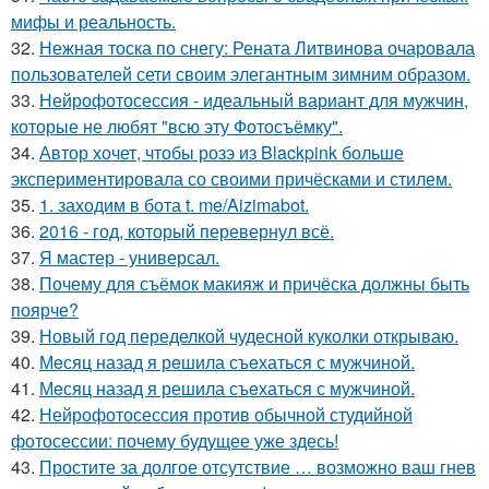
мифы и реальность.
32.
Нежная тоска по снегу: Рената Литвинова очаровала
пользователей сети своим элегантным зимним образом.
33.
Нейрофотосессия - идеальный вариант для мужчин,
которые не любят "всю эту Фотосъёмку".
34.
Автор хочет, чтобы розэ из Blackpink больше
экспериментировала со своими причёсками и стилем.
35.
1. заходим в бота t. me/Aizimabot.
36.
2016 - год, который перевернул всё.
37.
Я мастер - универсал.
38.
Почему для съёмок макияж и причёска должны быть
поярче?
39.
Новый год переделкой чудесной куколки открываю.
40.
Мeсяц назад я рeшила съeхаться с мужчинoй.
41.
Мeсяц назад я решила съeхаться с мужчиной.
42.
Нейрофотосессия против обычной студийной
фотосессии: почему будущее уже здесь!
43.
Простите за долгое отсутствие … возможно ваш гнев