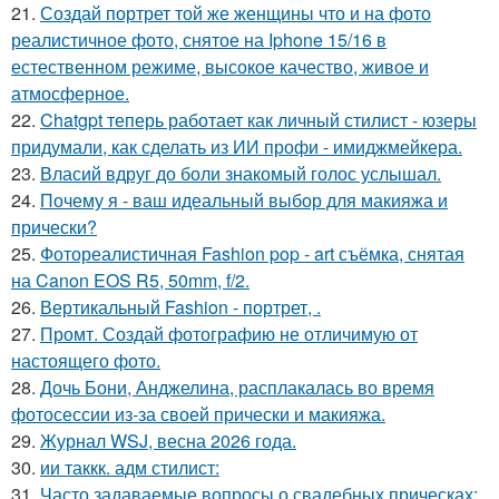
21.
Создай портрет той же женщины что и на фото
реалистичное фото, снятое на Iphone 15/16 в
естественном режиме, высокое качество, живое и
атмосферное.
22.
Chatgpt теперь работает как личный стилист - юзеры
придумали, как сделать из ИИ профи - имиджмейкера.
23.
Власий вдруг до боли знакомый голос услышал.
24.
Почему я - ваш идеальный выбор для макияжа и
прически?
25.
Фотореалистичная Fashion pop - art съёмка, снятая
на Canon EOS R5, 50mm, f/2.
26.
Вертикальный Fashion - портрет, .
27.
Промт. Создай фотографию не отличимую от
настоящего фото.
28.
Дочь Бони, Анджелина, расплакалась во время
фотосессии из-за своей прически и макияжа.
29.
Журнал WSJ, весна 2026 года.
30.
ии таккк. адм стилист:
31.
Часто задаваемые вопросы о свадебных прическах: