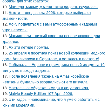
образы для этих красоток.
10.
Мастера, милые, у меня такая радость случалась!
11.
Бьюти - тренды лета 2026, которые выбирают
знаменитости.
12.
Хочу поделиться с вами атмосферными кадрами
утра невесты!
13.
Макияж юли + низкий хвост на основе локонов для
красотки.
14.
Ах эти летние промты.
15.
25 апреля я посетила показ новой коллекции модного
дома Annaivanova в Саратове, я осталась в восторге!
16.
Побывала в Европе и примерила новый имидж за 10
минут, не выходя из дома.
17.
После появления тэхёна на Amas корейские
нетизены буквально взорвались от его визуала.
18.
Настасья самбурская имидж к лету сменила.
19.
Malvie Beauty Edition 107 April 2026.
20.
Эти кадры - напоминание, что я умею работать и с
юными моделями.