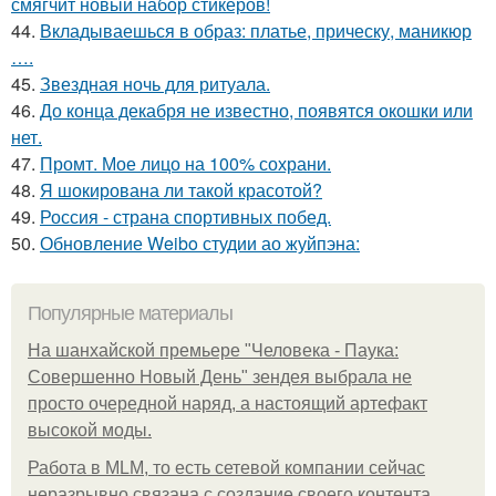
смягчит новый набор стикеров!
44.
Вкладываешься в образ: платье, прическу, маникюр
….
45.
Звездная ночь для ритуала.
46.
До конца декабря не известно, появятся окошки или
нет.
47.
Промт. Мое лицо на 100% сохрани.
48.
Я шокирована ли такой красотой?
49.
Россия - страна спортивных побед.
50.
Обновление Weibo студии ао жуйпэна:
Популярные материалы
На шанхайской премьере "Человека - Паука:
Совершенно Новый День" зендея выбрала не
просто очередной наряд, а настоящий артефакт
высокой моды.
Работа в MLM, то есть сетевой компании сейчас
неразрывно связана с создание своего контента,