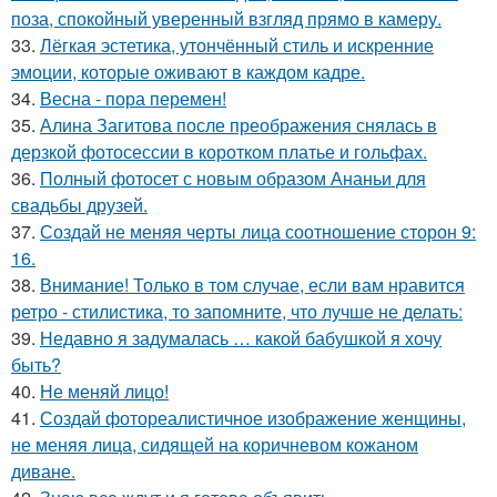
поза, спокойный уверенный взгляд прямо в камеру.
33.
Лёгкая эстетика, утончённый стиль и искренние
эмоции, которые оживают в каждом кадре.
34.
Весна - пора перемен!
35.
Алина Загитова после преображения снялась в
дерзкой фотосессии в коротком платье и гольфах.
36.
Полный фотосет с новым образом Ананьи для
свадьбы друзей.
37.
Создай не меняя черты лица соотношение сторон 9:
16.
38.
Внимание! Только в том случае, если вам нравится
ретро - стилистика, то запомните, что лучше не делать:
39.
Недавно я задумалась … какой бабушкой я хочу
быть?
40.
Не меняй лицо!
41.
Создай фотореалистичное изображение женщины,
не меняя лица, сидящей на коричневом кожаном
диване.