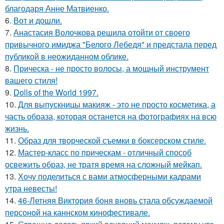
благодаря Анне Матвиенко.
6.
Вот и дошли.
7.
Анастасия Волочкова решила отойти от своего
привычного имиджа "Белого Лебедя" и предстала перед
публикой в неожиданном облике.
8.
Прическа - не просто волосы, а мощный инструмент
вашего стиля!
9.
Dolls of the World 1997.
10.
Для выпускницы макияж - это не просто косметика, а
часть образа, которая останется на фотографиях на всю
жизнь.
11.
Образ для творческой съемки в боксерском стиле.
12.
Мастер-класс по прическам - отличный способ
освежить образ, не тратя время на сложный мейкап.
13.
Хочу поделиться с вами атмосферными кадрами
утра невесты!
14.
46-Летняя Виктория боня вновь стала обсуждаемой
персоной на каннском кинофестивале.