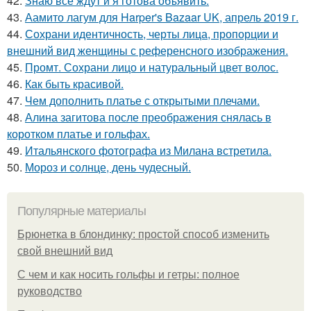
42.
Знаю все ждут и я готова объявить.
43.
Аамито лагум для Harper's Bazaar UK, апрель 2019 г.
44.
Сохрани идентичность, черты лица, пропорции и
внешний вид женщины с референсного изображения.
45.
Промт. Сохрани лицо и натуральный цвет волос.
46.
Как быть красивой.
47.
Чем дополнить платье с открытыми плечами.
48.
Алина загитова после преображения снялась в
коротком платье и гольфах.
49.
Итальянского фотографа из Милана встретила.
50.
Мороз и солнце, день чудесный.
Популярные материалы
Брюнетка в блондинку: простой способ изменить
свой внешний вид
С чем и как носить гольфы и гетры: полное
руководство