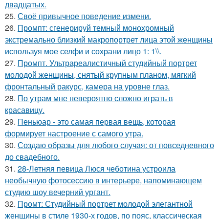
двадцатых.
25.
Своё привычное поведение измени.
26.
Промпт: сгенерируй темный монохромный
экстремально близкий макропортрет лица этой женщины
используя мое селфи и сохрани лицо 1: 1\\.
27.
Промпт. Ультрареалистичный студийный портрет
молодой женщины, снятый крупным планом, мягкий
фронтальный ракурс, камера на уровне глаз.
28.
По утрам мне невероятно сложно играть в
красавицу.
29.
Пеньюар - это самая первая вещь, которая
формирует настроение с самого утра.
30.
Создаю образы для любого случая: от повседневного
до свадебного.
31.
28-Летняя певица Люся чеботина устроила
необычную фотосессию в интерьере, напоминающем
студию шоу вечерний ургант.
32.
Промт: Студийный портрет молодой элегантной
женщины в стиле 1930-х годов, по пояс, классическая