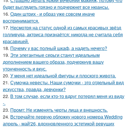
15.
Страшно делать яркий вечерний макияж, потому что
будет выглядеть грязно и подчеркнет все нюансы.
16.
Один штрих - и образ уже совсем иначе
воспринимается.
17.
Несмотря на статус одной из самых красивых звёзд
голливуда, актриса признаётся: никогда не считала себя
красавицей.
18.
Почему у вас полный шкаф, а надеть нечего?
19.
Эти элегантные серьги станут идеальным
дополнением вашего образа, подчеркнув вашу
утонченность и вкус.
20.
У меня нет идеальной фигуры и плоского живота.
21.
Сумочка невесты. Наши сумочки - это отдельный вид
искусства, правда, девчонки?
22.
В том случае, если кто-то вдруг потерял меня из виду
-.
23.
Промт: Не изменять черты лица и внешность.
24.
Встречайте первую обложку нового номера Wedding
апрель - май'26, вдохновленного эстетикой ревущих