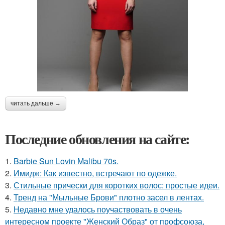
читать дальше →
Последние обновления на сайте:
1.
Barbie Sun Lovin Malibu 70s.
2.
Имидж: Как известно, встречают по одежке.
3.
Стильные прически для коротких волос: простые идеи.
4.
Тренд на "Мыльные Брови" плотно засел в лентах.
5.
Недавно мне удалось поучаствовать в очень
интересном проекте "Женский Образ" от профсоюза,