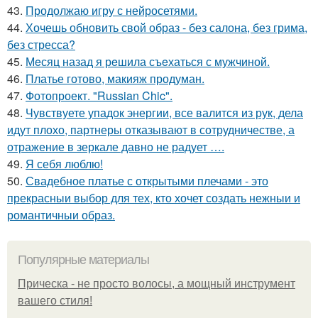
43.
Продолжаю игру с нейросетями.
44.
Хочешь обновить свой образ - без салона, без грима,
без стресса?
45.
Мeсяц назад я рeшила съeхаться с мужчиной.
46.
Платье готово, макияж продуман.
47.
Фотопроект. "Russian Chic".
48.
Чувствуете упадок энергии, все валится из рук, дела
идут плохо, партнеры отказывают в сотрудничестве, а
отражение в зеркале давно не радует ….
49.
Я себя люблю!
50.
Свадебное платье с открытыми плечами - это
прекрасныи выбор для тех, кто хочет создать нежныи и
романтичныи образ.
Популярные материалы
Прическа - не просто волосы, а мощный инструмент
вашего стиля!