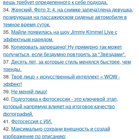
вещь требует определенного к себе подхода.
34.
Женский. Фото 3: 4. на снимке запечатлена девушка,
позирующая на пассажирском сиденье автомобиля в
темное время суток.
35.
Майли появилась на шоу Jimmy Kimmel Live с
эффектным нарядом.
36.
Копировать запрещено! Ну примерно так может
получиться, если бездумно повторять за "Звёздами".
37.
Десять лет, за которые стиль менялся быстрее, чем
тренды.
38.
Твоё лицо + искусственный интеллект = WOW -
эффект!
39.
Не меняй лицо!
40.
Подготовка к фотосессии - это ключевой этап,
который напрямую влияет на итоговое качество
фотографий.
41.
Фотосессия с ИИ.
42.
Максимально сохрани внешность и создай
изображение по описанию: