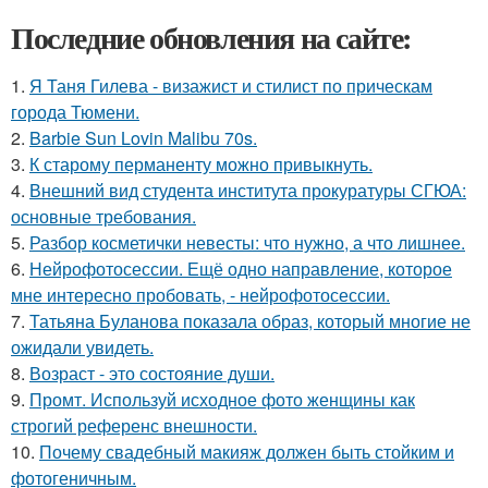
Последние обновления на сайте:
1.
Я Таня Гилева - визажист и стилист по прическам
города Тюмени.
2.
Barbie Sun Lovin Malibu 70s.
3.
К старому перманенту можно привыкнуть.
4.
Внешний вид студента института прокуратуры СГЮА:
основные требования.
5.
Разбор косметички невесты: что нужно, а что лишнее.
6.
Нейрофотосессии. Ещё одно направление, которое
мне интересно пробовать, - нейрофотосессии.
7.
Татьяна Буланова показала образ, который многие не
ожидали увидеть.
8.
Возраст - это состояние души.
9.
Промт. Используй исходное фото женщины как
строгий референс внешности.
10.
Почему свадебный макияж должен быть стойким и
фотогеничным.