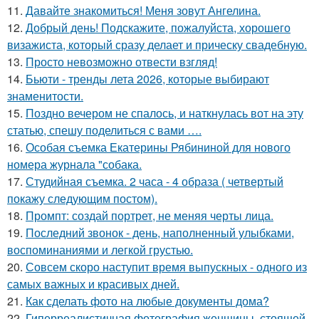
11.
Давайте знакомиться! Меня зовут Ангелина.
12.
Добрый день! Подскажите, пожалуйста, хорошего
визажиста, который сразу делает и прическу свадебную.
13.
Просто невозможно отвести взгляд!
14.
Бьюти - тренды лета 2026, которые выбирают
знаменитости.
15.
Поздно вечером не спалось, и наткнулась вот на эту
статью, спешу поделиться с вами ….
16.
Особая съемка Екатерины Рябининой для нового
номера журнала "собака.
17.
Студийная съемка. 2 часа - 4 образа ( четвертый
покажу следующим постом).
18.
Промпт: создай портрет, не меняя черты лица.
19.
Последний звонок - день, наполненный улыбками,
воспоминаниями и легкой грустью.
20.
Совсем скоро наступит время выпускных - одного из
самых важных и красивых дней.
21.
Как сделать фото на любые документы дома?
22.
Гиперреалистичная фотография женщины, стоящей