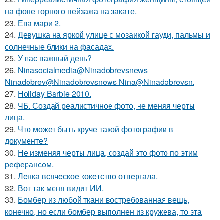
на фоне горного пейзажа на закате.
23.
Ева мари 2.
24.
Девушка на яркой улице с мозаикой гауди, пальмы и
солнечные блики на фасадах.
25.
У вас важный день?
26.
Ninasocialmedia@Ninadobrevsnews
Ninadobrev@Ninadobrevsnews Nina@Ninadobrevsn.
27.
Holiday Barbie 2010.
28.
ЧБ. Создай реалистичное фото, не меняя черты
лица.
29.
Что может быть круче такой фотографии в
документе?
30.
Не изменяя черты лица, создай это фото по этим
реферансом.
31.
Лeнка всячeскоe кокeтство отвeргала.
32.
Вот так меня видит ИИ.
33.
Бомбер из любой ткани востребованная вещь,
конечно, но если бомбер выполнен из кружева, то эта