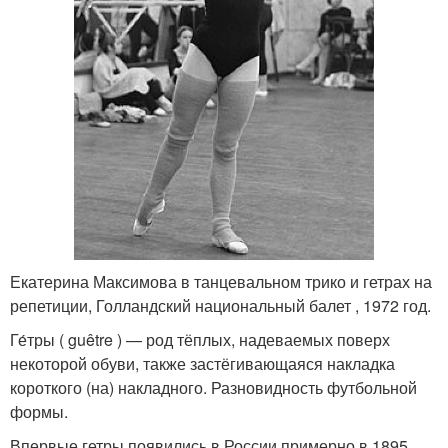
Екатерина Максимова в танцевальном трико и гетрах на
репетиции, Голландский национальный балет , 1972 год.
Ге́тры ( guêtre ) — род тёплых, надеваемых поверх
некоторой обуви, также застёгивающаяся накладка
короткого (на) накладного. Разновидность футбольной
формы.
Впервые гетры появились в России примерно в 1895