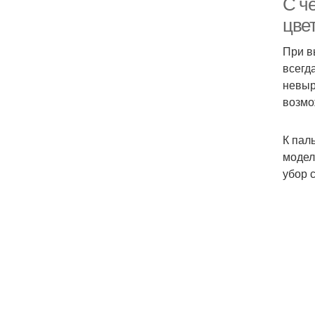
С че
цве
При в
всегд
невыр
возмо
К пал
модел
убор 