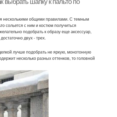
ак выбрать шапку к пальто по
ся несколькими общими правилами. С темным
ьто сольется с ним и костюм получиться
елательно подобрать к образу еще аксессуар,
достаточно двух - трех.
тделкой лучше подобрать не яркую, монотонную
одержит несколько разных оттенков, то головной