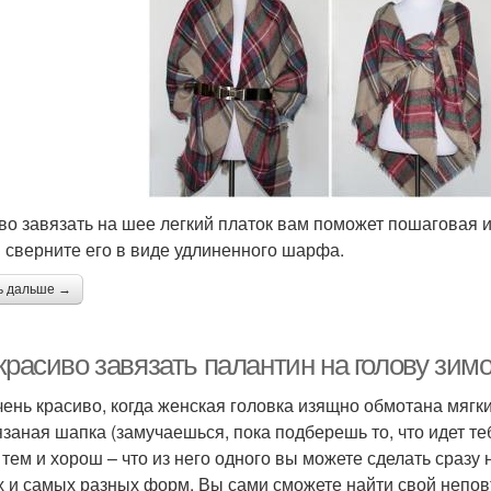
во завязать на шее легкий платок вам поможет пошаговая 
и сверните его в виде удлиненного шарфа.
ь дальше →
красиво завязать палантин на голову зим
чень красиво, когда женская головка изящно обмотана мяг
язаная шапка (замучаешься, пока подберешь то, что идет те
тем и хорош – что из него одного вы можете сделать сразу
х и самых разных форм. Вы сами сможете найти свой непо