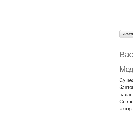
читат
Вас
Мод
Сущес
банто
палан
Совре
котор