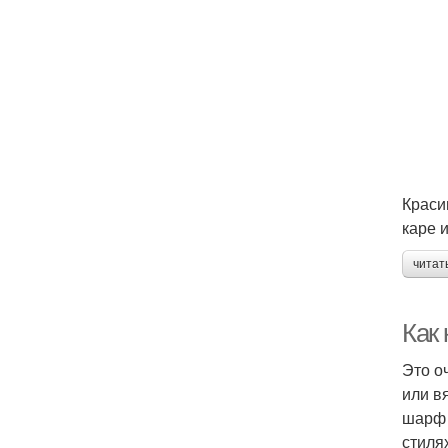
Краси
каре 
читат
Как 
Это о
или в
шарф 
стиля