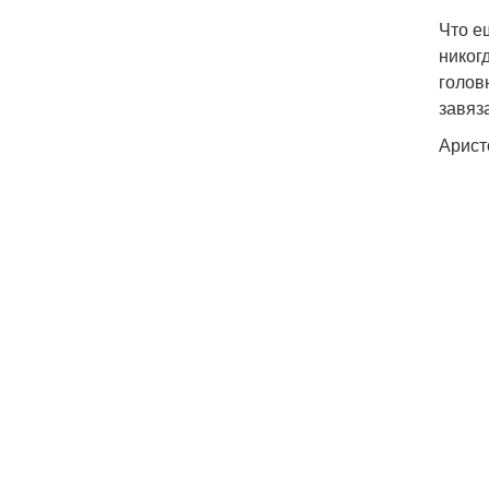
Что е
никог
голов
завяз
Арист