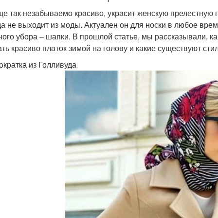
ще так незабываемо красиво, украсит женскую прелестную го
да не выходит из моды. Актуален он для носки в любое врем
ного убора – шапки. В прошлой статье, мы рассказывали, как
ать красиво платок зимой на голову и какие существуют сти
ократка из Голливуда