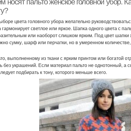
м носят пальто женское головной убор. К
ту?
ыборе цвета головного убора желательно руководствовать
а гармонирует светлое или яркое. Шапка одного цвета с пал
азительным или наоборот слишком ярким. Под цвет шапки ж
жно сумку, шарф или перчатки, но в умеренном количестве, 
ьто, выполненному из ткани с ярким принтом или богатой о
ь без украшений. Если материал пальто не однотонный, а с
следует подбирать к тону, которого меньше всего.