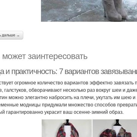
ь дальше →
 может заинтересовать
а и практичность: 7 вариантов завязыван
твует огромное количество вариантов эффектно завязать п
в, галстуков, обворачивают несколько раз вокруг шеи и даж
тин можно элегантно набросить на плечи, укутать им шею и 
менные модницы придумали множество способов превратит
ый гарантированно украсит ваш осенне-зимний образ.