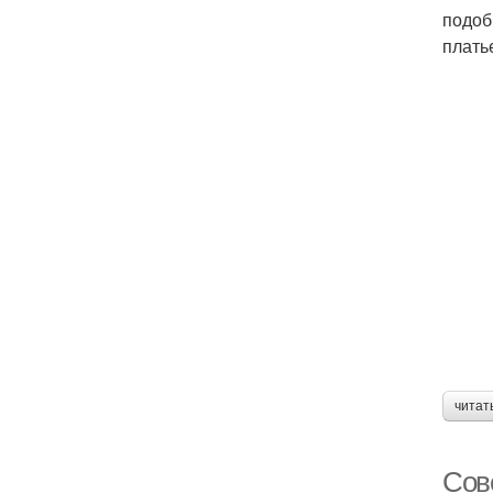
подоб
плать
читат
Сове