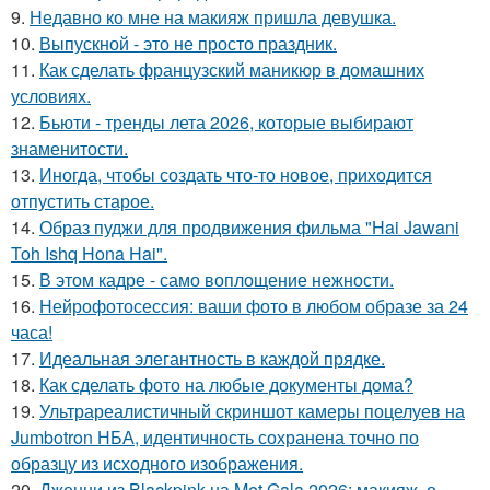
9.
Недавно ко мне на макияж пришла девушка.
10.
Выпускной - это не просто праздник.
11.
Как сделать французский маникюр в домашних
условиях.
12.
Бьюти - тренды лета 2026, которые выбирают
знаменитости.
13.
Иногда, чтобы создать что-то новое, приходится
отпустить старое.
14.
Образ пуджи для продвижения фильма "Hai Jawani
Toh Ishq Hona Hai".
15.
В этом кадре - само воплощение нежности.
16.
Нейрофотосессия: ваши фото в любом образе за 24
часа!
17.
Идеальная элегантность в каждой прядке.
18.
Как сделать фото на любые документы дома?
19.
Ультрареалистичный скриншот камеры поцелуев на
Jumbotron НБА, идентичность сохранена точно по
образцу из исходного изображения.
20.
Дженни из Blackpink на Met Gala 2026: макияж, о