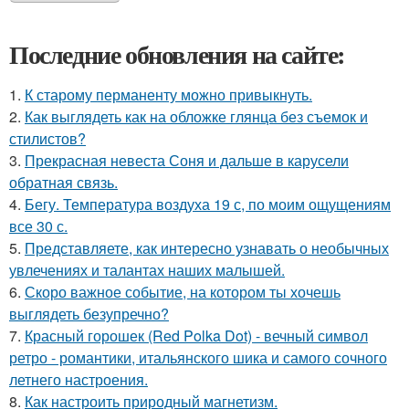
Последние обновления на сайте:
1.
К старому перманенту можно привыкнуть.
2.
Как выглядеть как на обложке глянца без съемок и
стилистов?
3.
Прекрасная невеста Соня и дальше в карусели
обратная связь.
4.
Бегу. Температура воздуха 19 с, по моим ощущениям
все 30 с.
5.
Представляете, как интересно узнавать о необычных
увлечениях и талантах наших малышей.
6.
Скоро важное событие, на котором ты хочешь
выглядеть безупречно?
7.
Красный горошек (Red Polka Dot) - вечный символ
ретро - романтики, итальянского шика и самого сочного
летнего настроения.
8.
Как настроить природный магнетизм.