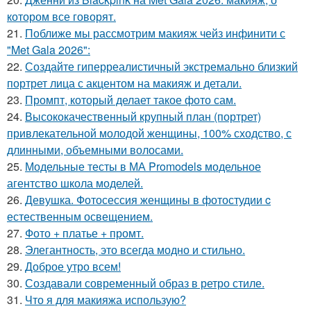
котором все говорят.
21.
Поближе мы рассмотрим макияж чейз инфинити с
"Met Gala 2026":
22.
Создайте гиперреалистичный экстремально близкий
портрет лица с акцентом на макияж и детали.
23.
Промпт, который делает такое фото сам.
24.
Высококачественный крупный план (портрет)
привлекательной молодой женщины, 100% сходство, с
длинными, объемными волосами.
25.
Модельные тесты в МА Promodels модельное
агентство школа моделей.
26.
Девушка. Фотосессия женщины в фотостудии c
естественным освещением.
27.
Фото + платье + промт.
28.
Элегантность, это всегда модно и стильно.
29.
Доброе утро всем!
30.
Создавали современный образ в ретро стиле.
31.
Что я для макияжа использую?