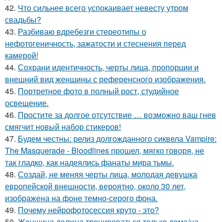
42.
Что сильнее всего успокаивает невесту утром
свадьбы?
43.
Разбиваю вдребезги стереотипы о
нефотогеничность, зажатости и стеснения перед
камерой!
44.
Сохрани идентичность, черты лица, пропорции и
внешний вид женщины с референсного изображения.
45.
Портретное фото в полный рост, студийное
освещение.
46.
Простите за долгое отсутствие … возможно ваш гнев
смягчит новый набор стикеров!
47.
Будем честны: релиз долгожданного сиквела Vampire:
The Masquerade - Bloodlines прошел, мягко говоря, не
так гладко, как надеялись фанаты мира тьмы.
48.
Создай, не меняя черты лица, молодая девушка
европейской внешности, вероятно, около 30 лет,
изображена на фоне темно-серого фона.
49.
Почему нейрофотосессия круто - это?
50.
Женщина должна тренироваться только дома/на