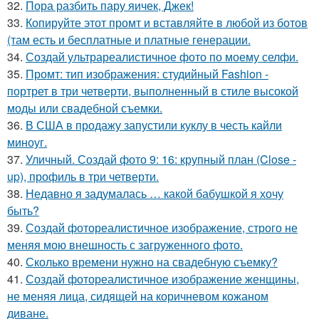
32.
Пора разбить пару яичек, Джек!
33.
Копируйте этот промт и вставляйте в любой из ботов
(там есть и бесплатные и платные генерации.
34.
Создай ультрареалистичное фото по моему селфи.
35.
Промт: тип изображения: студийный Fashion -
портрет в три четверти, выполненный в стиле высокой
моды или свадебной съемки.
36.
В США в продажу запустили куклу в честь кайли
миноуг.
37.
Уличный. Создай фото 9: 16: крупный план (Close -
up), профиль в три четверти.
38.
Недавно я задумалась … какой бабушкой я хочу
быть?
39.
Создай фотореалистичное изображение, строго не
меняя мою внешность с загруженного фото.
40.
Сколько времени нужно на свадебную съемку?
41.
Создай фотореалистичное изображение женщины,
не меняя лица, сидящей на коричневом кожаном
диване.