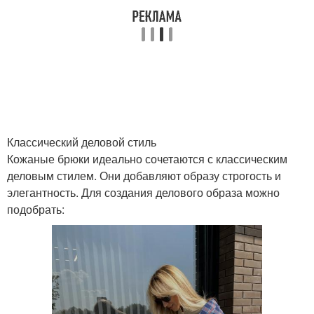
Вечерний платье
Вечерний наряд
Чокер в пляжных
Вечерний макияж
образах
Классический деловой стиль
Кожаные брюки идеально сочетаются с классическим
деловым стилем. Они добавляют образу строгость и
Образ с брюками
элегантность. Для создания делового образа можно
подобрать: