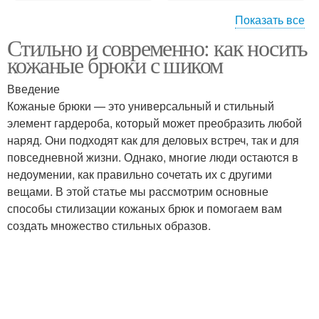
Показать все
Стильно и современно: как носить
Образ в стиле
Романтический образ
кожаные брюки с шиком
Введение
Кожаные брюки — это универсальный и стильный
Образ для особого
элемент гардероба, который может преобразить любой
Модный образ
случая
наряд. Они подходят как для деловых встреч, так и для
повседневной жизни. Однако, многие люди остаются в
недоумении, как правильно сочетать их с другими
вещами. В этой статье мы рассмотрим основные
Прическа для вечернего
Вечерний стиль
способы стилизации кожаных брюк и помогаем вам
образа
создать множество стильных образов.
Макияж для вечернего
Вечерние платья
образа