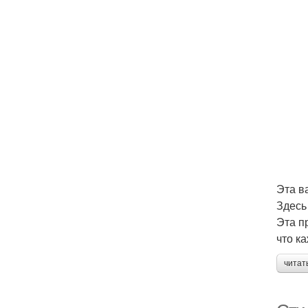
Эта в
Здесь
Эта п
что к
читат