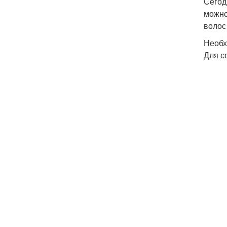
Сегод
можно
волос
Необх
Для с