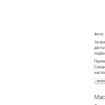
Фото: 
За кр
доста
подбо
Приче
Средн
насто
читат
Маст