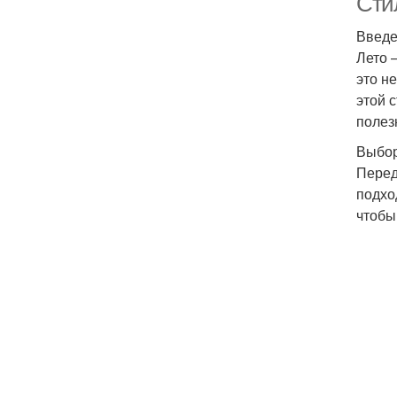
Сти
Введ
Лето 
это н
этой 
полез
Выбор
Перед
подхо
чтобы