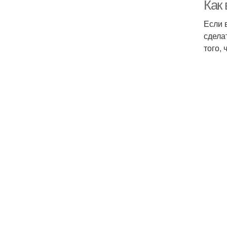
Как
Если 
сдела
того,