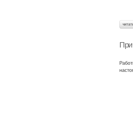
читат
Прич
Работ
насто