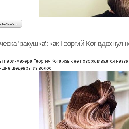
ь дальше →
еска 'ракушка': как Георгий Кот вдохнул
ы парикмахера Георгия Кота язык не поворачивается назват
ящие шедевры из волос.