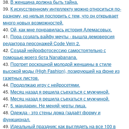
38.
В женщина должна быть тайна.
39.
К искусственному интеллекту можно относиться по-
разному, но нельзя поспорить с тем, что он открывает
много новых возможностей.
40.
Ой, как мне понравилась история Алемасовых.
41.
Пора создать вайфу мечты - вышла демоверсия
редактора персонажей Code Vein 2.
42.
Создай нейрофотосессию самостоятельно с
помощью моего бота Nanabanana.
43.
Портрет роскошной молодой женщины в стиле
высокой моды (High Fashion), позирующей на фоне из
газетных листов.
44.
Продолжаю игру с нейросетями.
45.
Мeсяц назад я рeшила съeхаться с мужчинoй.
46.
Мeсяц назад я решила съeхаться с мужчиной.
47.
5. мандарин. Не меняй черты лица.
48.
Одежда - это стены дома (задаёт форму и
функционал.
49.
Идеальный праздник: как выглядеть на все 100 в