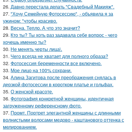
26.
Давно перестала делать "Свадебный Макияж".
27.
"Хочу Семейную Фотосессию", - объявила я за
ужином: "чтобы красиво.
28.
Весна. Тепло. А что это значит?
29.
Кто ты? Ты хоть раз задавала себе вопрос - чего
хочешь именно ты?
30.
Не менять черты лица\.
31.
Чего всегда не хватает для полного образа?
32.
Фотосессия беременности все включено.
33.
Мое лицо на 100% сохрани.
34.
Алина Загитова после преображения снялась в
дерзкой фотосессии в коротком платье и гольфах.
35.
О женской красоте.
36.
Фотография конкретной женщины, идентичная
загруженному референсному фото.
37.
Промт. Портрет элегантной женщины с длинными
волнистыми волосами медово - каштанового оттенка с
мелированием.