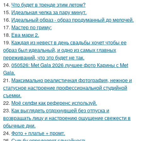
14.
Что будет в тренде этим летом?
15.
Идеальная челка за пару минут.
16.
Идеальный образ - образ продуманный до мелочей.
17.
Мастер по гриму:
18.
Ева мари 2.
19.
Каждая из невест в день свадьбы хочет чтобы ее
образ был идеальный, и одно из самых главных
переживаний, что это будет не так.
20.
050526: Met Gala 2026 лучшее фото Карины с Met
Gala.
21.
Максимально реалистичная фотография, нежное и
статусное настроение профессиональной студийной
съемки.
22.
Моё селфи как референс используй.
23.
Как выглядеть отдохнувшей без отпуска и
возвращать лицу и настроению ощущение свежести в
обычные дни.
24.
Фото + платье + промт.
25.
Судьбу определяет случайность.