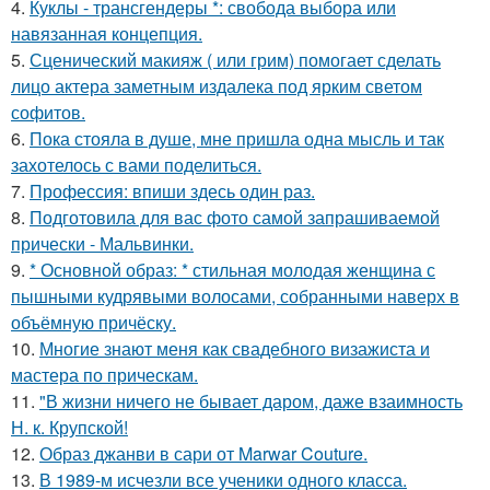
4.
Куклы - трансгендеры *: свобода выбора или
навязанная концепция.
5.
Сценический макияж ( или грим) помогает сделать
лицо актера заметным издалека под ярким светом
софитов.
6.
Пока стояла в душе, мне пришла одна мысль и так
захотелось с вами поделиться.
7.
Профессия: впиши здесь один раз.
8.
Подготовила для вас фото самой запрашиваемой
прически - Мальвинки.
9.
* Основной образ: * стильная молодая женщина с
пышными кудрявыми волосами, собранными наверх в
объёмную причёску.
10.
Многие знают меня как свадебного визажиста и
мастера по прическам.
11.
"В жизни ничего не бывает даром, даже взаимность
Н. к. Крупской!
12.
Образ джанви в сари от Marwar Couture.
13.
В 1989-м исчезли все ученики одного класса.