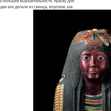
м большей выразительности. Краску для.
дки век делали из свинца, впрочем, как.