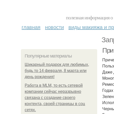
полезная информация о 
главная
новости
виды макияжа и пр
Зап
При
Популярные материалы
Приче
Шикарный подарок для любимых,
Польз
будь то 14 февраля, 8 марта или
Даже 
день рождения!
Моноп
Ремес
Работа в MLM, то есть сетевой
Годах
компании сейчас неразрывно
Зелен
связана с создание своего
Испол
контента, своей страницы в соц
Черны
сетях.