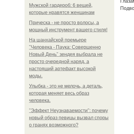
Глаза
Мужской гардероб: 6 вещей,
Подво
которые нравятся женщинам
Прическа - не просто волосы, а
мощный инструмент вашего стиля!
На шанхайской премьере
"Человека - Паука: Совершенно
Новый День" зендея выбрала не
просто очередной наряд, а
настоящий артефакт высокой
моды.
Улыбка - это не мелочь, а деталь,
которая меняет весь образ
человека.
"Эффект Неузнаваемости": почему
новый образ певицы вызвал споры
о гранях возможного?