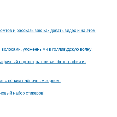
ромтов и рассказываю как делать видео и на этом
 волосами, уложенными в голливудскую волну,
афичный портрет, как живая фотография из
т с лёгким плёночным зерном.
 новый набор стикеров!