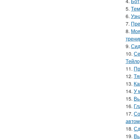
4.
Бот
5.
Тем
6.
Узн
7.
Пре
8.
Моя
трени
9.
Сид
10.
Се
Тейло
11.
Пр
12.
Тя
13.
Ка
14.
У 
15.
Вы
16.
Гл
17.
Со
автом
18.
Сд
19.
Вы