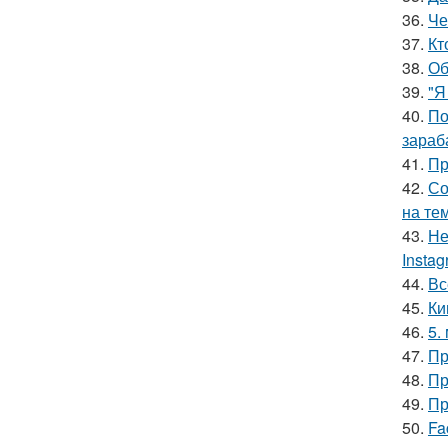
36.
Че
37.
Кт
38.
Об
39.
"Я
40.
По
зараб
41.
Пр
42.
Со
на те
43.
Не
Insta
44.
Вс
45.
Ки
46.
5.
47.
Пр
48.
Пр
49.
Пр
50.
Fa