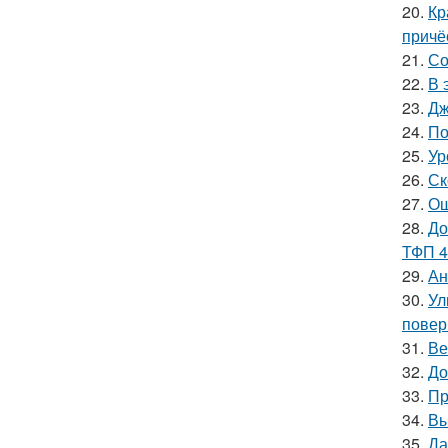
20.
Кр
причё
21.
Со
22.
В 
23.
Дж
24.
По
25.
Ур
26.
Ск
27.
Ош
28.
До
ТФП 4
29.
Ан
30.
Ул
повер
31.
Ве
32.
До
33.
Пр
34.
Вы
35.
Да