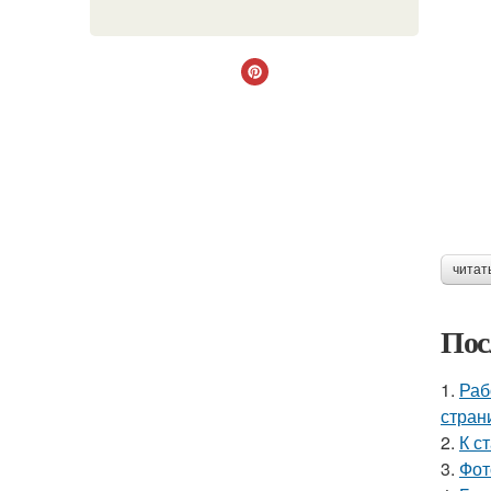
читат
Пос
1.
Раб
стран
2.
К с
3.
Фот