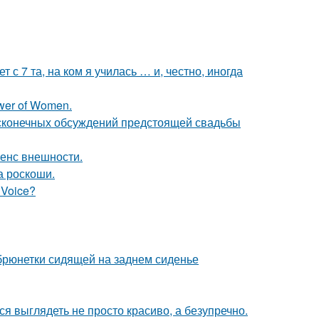
 с 7 та, на ком я училась … и, честно, иногда
wer of Women.
есконечных обсуждений предстоящей свадьбы
енс внешности.
а роскоши.
 Voice?
рюнетки сидящей на заднем сиденье
ся выглядеть не просто красиво, а безупречно.