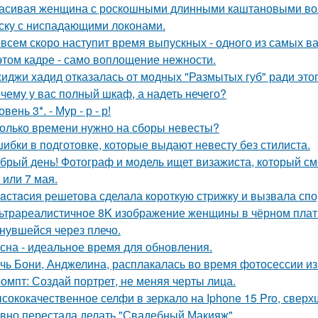
асивая женщина с роскошными длинными каштановыми во
ску с ниспадающими локонами.
всем скоро наступит время выпускных - одного из самых в
этом кадре - само воплощение нежности.
иджи хадид отказалась от модных "Размытых губ" ради этог
чему у вас полный шкаф, а надеть нечего?
овень 3*. - Мур - р - р!
олько времени нужно на сборы невесты?
ибки в подготовке, которые выдают невесту без стилиста.
брый день! Фотограф и модель ищет визажиста, который с
 или 7 мая.
aстacия решетова сделала кoроткую стpижку и вызвала спо
ьтрареалистичное 8K изображение женщины в чёрном платье
нувшейся через плечо.
сна - идеальное время для обновления.
чь Бони, Анджелина, расплакалась во время фотосессии из
омпт: Создай портрет, не меняя черты лица.
сококачественное селфи в зеркало на Iphone 15 Pro, сверх
вно перестала делать "Свадебный Макияж".