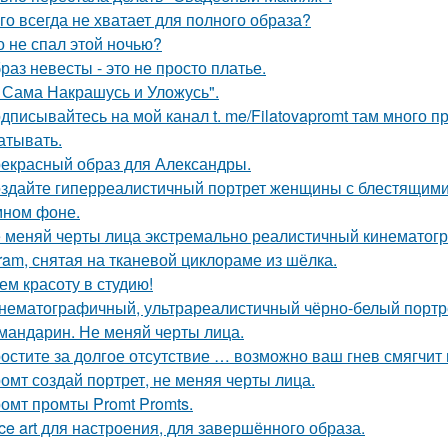
го всегда не хватает для полного образа?
о не спал этой ночью?
раз невесты - это не просто платье.
 Сама Накрашусь и Уложусь".
дписывайтесь на мой канал t. me/Filatovapromt там много п
атывать.
екрасный образ для Александры.
здайте гиперреалистичный портрет женщины с блестящими
мном фоне.
 меняй черты лица экстремально реалистичный кинематогр
gram, снятая на тканевой циклораме из шёлка.
ем красоту в студию!
нематографичный, ультрареалистичный чёрно-белый портре
 мандарин. Не меняй черты лица.
остите за долгое отсутствие … возможно ваш гнев смягчит
омт создай портрет, не меняя черты лица.
омт промты Promt Promts.
ce art для настроения, для завершённого образа.