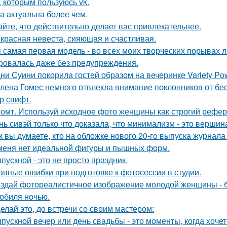
, которым пользуюсь vk.
а актуальна более чем.
айте, что действительно делает вас привлекательнее.
красная невеста, сияющая и счастливая.
 самая первая модель - во всех моих творческих порывах лет
ровалась даже без предупреждения.
ни Суини покорила гостей образом на вечеринке Variety Po
лена Гомес немного отвлекла внимание поклонников от б
р свифт.
омт. Используй исходное фото женщины как строгий рефер
нь сивэй только что доказала, что минимализм - это вершин
к вы думаете, кто на обложке нового 20-го выпуска журнала
меня нет идеальной фигуры и пышных форм.
пускной - это не просто праздник.
авные ошибки при подготовке к фотосессии в студии.
здай фотореалистичное изображение молодой женщины - б
обиля ночью.
елай это, до встречи со своим мастером:
пускной вечер или день свадьбы - это моменты, когда хочет