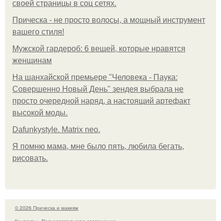
своей страницы в соц сетях.
Прическа - не просто волосы, а мощный инструмент
вашего стиля!
Мужской гардероб: 6 вещей, которые нравятся
женщинам
На шанхайской премьере "Человека - Паука:
Совершенно Новый День" зендея выбрала не
просто очередной наряд, а настоящий артефакт
высокой моды.
Dafunkystyle. Matrix neo.
Я помню мама, мне было пять, любила бегать,
рисовать.
© 2026 Прическа и макияж
Контакты
Пользовательское соглашение