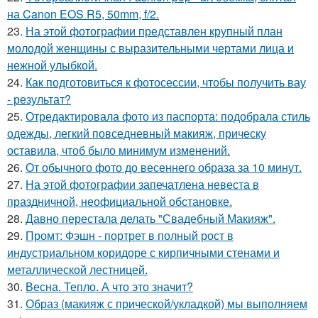
на Canon EOS R5, 50mm, f/2.
23.
На этой фотографии представлен крупный план
молодой женщины с выразительными чертами лица и
нежной улыбкой.
24.
Как подготовиться к фотосессии, чтобы получить вау
- результат?
25.
Отредактировала фото из паспорта: подобрала стиль
одежды, легкий повседневный макияж, прическу
оставила, чтоб было минимум изменений.
26.
От обычного фото до весеннего образа за 10 минут.
27.
На этой фотографии запечатлена невеста в
праздничной, неофициальной обстановке.
28.
Давно перестала делать "Свадебный Макияж".
29.
Промт: Фэшн - портрет в полный рост в
индустриальном коридоре с кирпичными стенами и
металлической лестницей.
30.
Весна. Тепло. А что это значит?
31.
Образ (макияж с прической/укладкой) мы выполняем