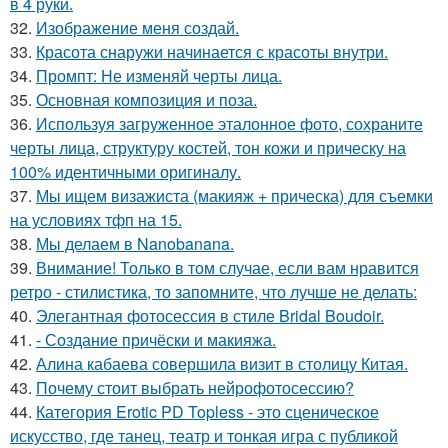
в 4 руки.
32.
Изображение меня создай.
33.
Красота снаружи начинается с красоты внутри.
34.
Промпт: Не изменяй черты лица.
35.
Основная композиция и поза.
36.
Используя загруженное эталонное фото, сохраните
черты лица, структуру костей, тон кожи и прическу на
100% идентичными оригиналу.
37.
Мы ищем визажиста (макияж + прическа) для съемки
на условиях тфп на 15.
38.
Мы делаем в Nanobanana.
39.
Внимание! Только в том случае, если вам нравится
ретро - стилистика, то запомните, что лучше не делать:
40.
Элегантная фотосессия в стиле Bridal Boudoir.
41.
- Создание причёски и макияжа.
42.
Алина кабаева совершила визит в столицу Китая.
43.
Почему стоит выбрать нейрофотосессию?
44.
Категория Erotic PD Topless - это сценическое
искусство, где танец, театр и тонкая игра с публикой