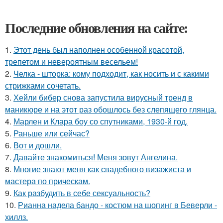
Последние обновления на сайте:
1.
Этот день был наполнен особенной красотой,
трепетом и невероятным весельем!
2.
Челка - шторка: кому подходит, как носить и с какими
стрижками сочетать.
3.
Хейли бибер снова запустила вирусный тренд в
маникюре и на этот раз обошлось без слепящего глянца.
4.
Марлен и Клара боу со спутниками, 1930-й год.
5.
Раньше или сейчас?
6.
Вот и дошли.
7.
Давайте знакомиться! Меня зовут Ангелина.
8.
Многие знают меня как свадебного визажиста и
мастера по прическам.
9.
Как разбудить в себе сексуальность?
10.
Рианна надела бандо - костюм на шопинг в Беверли -
хиллз.