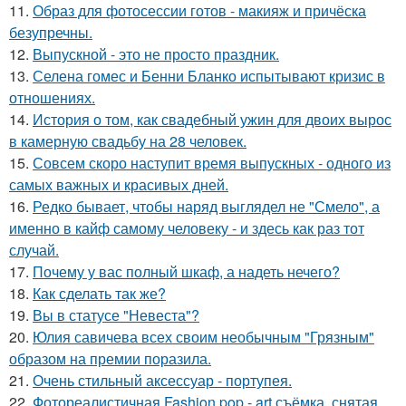
11.
Образ для фотосессии готов - макияж и причёска
безупречны.
12.
Выпускной - это не просто праздник.
13.
Селена гомес и Бенни Бланко испытывают кризис в
отношениях.
14.
История о том, как свадебный ужин для двоих вырос
в камерную свадьбу на 28 человек.
15.
Совсем скоро наступит время выпускных - одного из
самых важных и красивых дней.
16.
Редко бывает, чтобы наряд выглядел не "Смело", а
именно в кайф самому человеку - и здесь как раз тот
случай.
17.
Почему у вас полный шкаф, а надеть нечего?
18.
Как сделать так же?
19.
Вы в статусе "Невеста"?
20.
Юлия савичева всех своим необычным "Грязным"
образом на премии поразила.
21.
Очень стильный аксессуар - портупея.
22.
Фотореалистичная Fashion pop - art съёмка, снятая