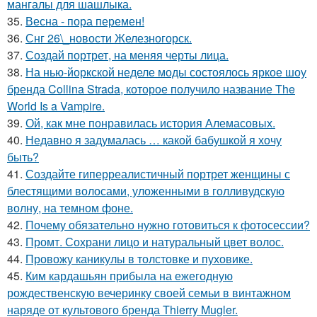
мангалы для шашлыка.
35.
Весна - пора перемен!
36.
Снг 26\_новости Железногорск.
37.
Создай портрет, на меняя черты лица.
38.
На нью-йоркской неделе моды состоялось яркое шоу
бренда Collina Strada, которое получило название The
World Is a Vampire.
39.
Ой, как мне понравилась история Алемасовых.
40.
Недавно я задумалась … какой бабушкой я хочу
быть?
41.
Создайте гиперреалистичный портрет женщины с
блестящими волосами, уложенными в голливудскую
волну, на темном фоне.
42.
Почему обязательно нужно готовиться к фотосессии?
43.
Промт. Сохрани лицо и натуральный цвет волос.
44.
Провожу каникулы в толстовке и пуховике.
45.
Ким кардашьян прибыла на ежегодную
рождественскую вечеринку своей семьи в винтажном
наряде от культового бренда Thierry Mugler.