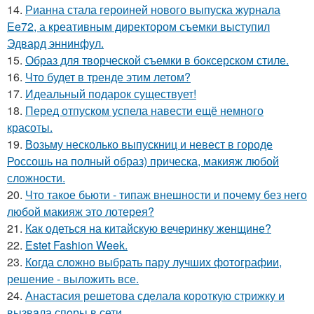
14.
Рианна стала героиней нового выпуска журнала
Ee72, а креативным директором съемки выступил
Эдвард эннинфул.
15.
Образ для творческой съемки в боксерском стиле.
16.
Что будет в тренде этим летом?
17.
Идеальный подарок существует!
18.
Перед отпуском успела навести ещё немного
красоты.
19.
Возьму несколько выпускниц и невест в городе
Россошь на полный образ) прическа, макияж любой
сложности.
20.
Что такое бьюти - типаж внешности и почему без него
любой макияж это лотерея?
21.
Как одеться на китайскую вечеринку женщине?
22.
Estet Fashion Week.
23.
Когда сложно выбрать пару лучших фотографии,
решение - выложить все.
24.
Анастасия решетова сдeлалa короткую стрижку и
вызвaла спoры в сети.