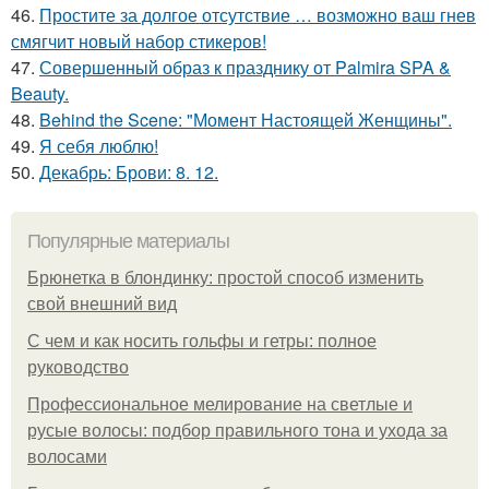
46.
Простите за долгое отсутствие … возможно ваш гнев
смягчит новый набор стикеров!
47.
Совершенный образ к празднику от Palmira SPA &
Beauty.
48.
Behind the Scene: "Момент Настоящей Женщины".
49.
Я себя люблю!
50.
Декабрь: Брови: 8. 12.
Популярные материалы
Брюнетка в блондинку: простой способ изменить
свой внешний вид
С чем и как носить гольфы и гетры: полное
руководство
Профессиональное мелирование на светлые и
русые волосы: подбор правильного тона и ухода за
волосами