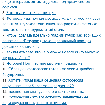
лицо актера заметным издалека под ярким светом
софитов.
5.
Зато красивые и настоящие.
6.
Фотореализм, ночная съемка в машине, жесткий свет
вспышки, глубокие тени, кинематографичная эстетика,
теплые оттенки, журнальный стиль.
7.
Чтобы сделать идеально гладкий пучок (без торчащих
волосков и "Петухов"), нужен правильный порядок
действий и стайлинг.
8.
Как вы думаете, кто на обложке нового 20-го выпуска
журнала Voice?
9.
История! Помните мне цветочки подарили?
10.
Образ для фотосессии готов - макияж и причёска
безупречны.
11.
Хотите, чтобы ваша семейная фотосессия
получилась незабываемой и радостной?
12.
Бесцветная хна - для чего и как применять.
13.
Фотосессия - это возможность запечатлеть её
индивидуальность, юность и эмоции.