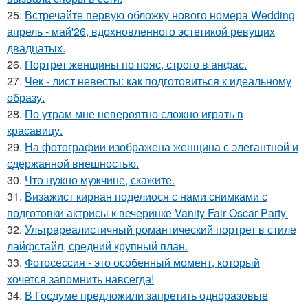
25.
Встречайте первую обложку нового номера Wedding
апрель - май'26, вдохновленного эстетикой ревущих
двадцатых.
26.
Портрет женщины по пояс, строго в анфас.
27.
Чек - лист невесты: как подготовиться к идеальному
образу.
28.
По утрам мне невероятно сложно играть в
красавицу.
29.
На фотографии изображена женщина с элегантной и
сдержанной внешностью.
30.
Что нужно мужчине, скажите.
31.
Визажист кирнан поделиося с нами снимками с
подготовки актрисы к вечеринке Vanity Fair Oscar Party.
32.
Ультрареалистичный романтический портрет в стиле
лайфстайл, средний крупный план.
33.
Фотосессия - это особенный момент, который
хочется запомнить навсегда!
34.
В Госдуме предложили запретить одноразовые