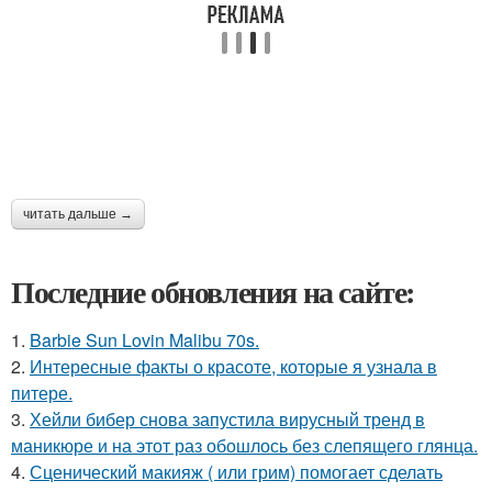
читать дальше →
Последние обновления на сайте:
1.
Barbie Sun Lovin Malibu 70s.
2.
Интересные факты о красоте, которые я узнала в
питере.
3.
Хейли бибер снова запустила вирусный тренд в
маникюре и на этот раз обошлось без слепящего глянца.
4.
Сценический макияж ( или грим) помогает сделать