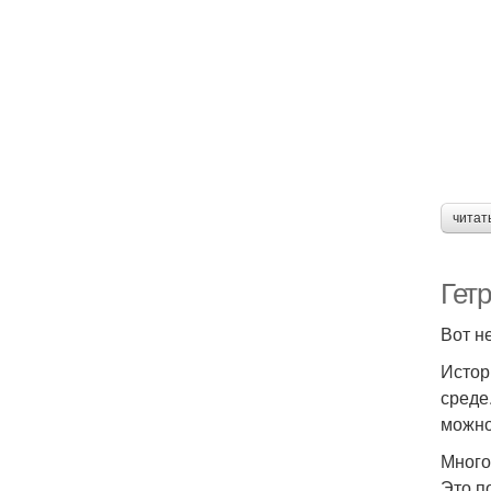
читат
Гетр
Вот н
Истор
среде
можно
Много
Это п