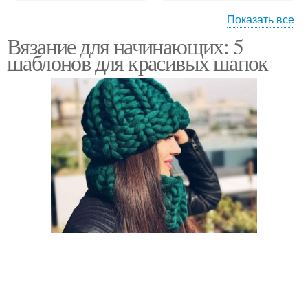
Показать все
Вязание для начинающих: 5
Элементы на мужских
Шапки для вязания
шаблонов для красивых шапок
шапках