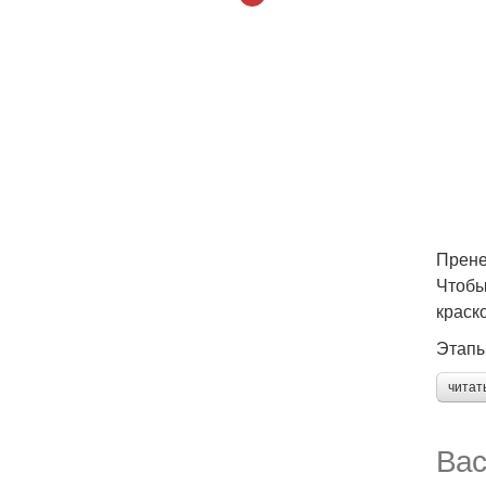
Прене
Чтобы
краск
Этапы
читат
Вас