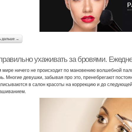
ь дальше →
 правильно ухаживать за бровями. Ежедн
м мире ничего не происходит по мановению волшебной палоч
чь. Многие девушки, забывая про это, пренебрегают постоя
аписываются в салон красоты на коррекцию и до следующе
ашиванием.