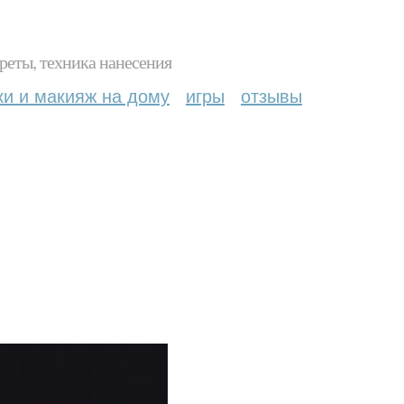
реты, техника нанесения
ки и макияж на дому
игры
отзывы