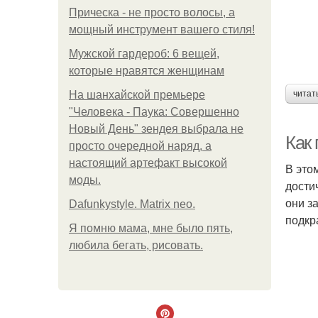
Прическа - не просто волосы, а
мощный инструмент вашего стиля!
Мужской гардероб: 6 вещей,
которые нравятся женщинам
На шанхайской премьере
читат
"Человека - Паука: Совершенно
Новый День" зендея выбрала не
Как
просто очередной наряд, а
настоящий артефакт высокой
В это
моды.
дости
они з
Dafunkystyle. Matrix neo.
подкр
Я помню мама, мне было пять,
любила бегать, рисовать.