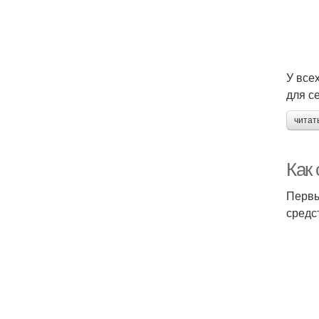
У все
для с
читат
Как
Первы
средс