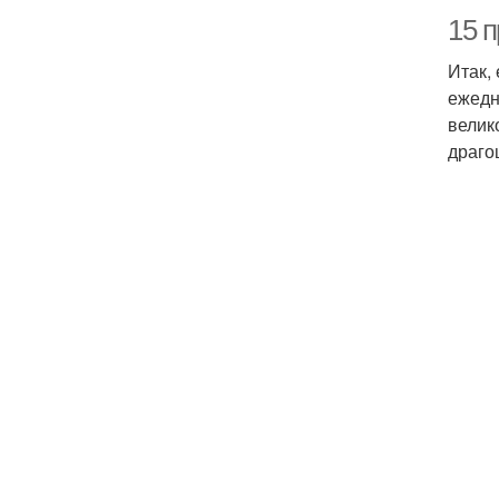
15 п
Итак,
ежедн
велик
драго