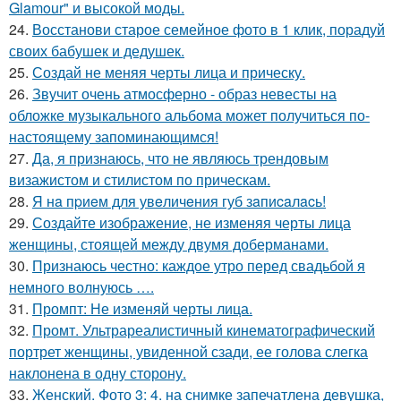
Glamour" и высокой моды.
24.
Восстанови старое семейное фото в 1 клик, порадуй
своих бабушек и дедушек.
25.
Создай не меняя черты лица и прическу.
26.
Звучит очень атмосферно - образ невесты на
обложке музыкального альбома может получиться по-
настоящему запоминающимся!
27.
Да, я признаюсь, что не являюсь трендовым
визажистом и стилистом по прическам.
28.
Я нa пpиeм для увeличeния губ зaпиcaлacь!
29.
Создайте изображение, не изменяя черты лица
женщины, стоящей между двумя доберманами.
30.
Признаюсь честно: каждое утро перед свадьбой я
немного волнуюсь ….
31.
Промпт: Не изменяй черты лица.
32.
Промт. Ультрареалистичный кинематографический
портрет женщины, увиденной сзади, ее голова слегка
наклонена в одну сторону.
33.
Женский. Фото 3: 4. на снимке запечатлена девушка,