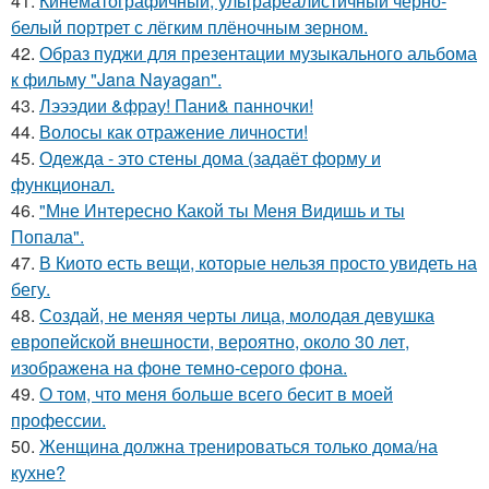
41.
Кинематографичный, ультрареалистичный чёрно-
белый портрет с лёгким плёночным зерном.
42.
Образ пуджи для презентации музыкального альбома
к фильму "Jana Nayagan".
43.
Лэээдии &фрау! Пани& панночки!
44.
Волосы как отражение личности!
45.
Одежда - это стены дома (задаёт форму и
функционал.
46.
"Мне Интересно Какой ты Меня Видишь и ты
Попала".
47.
В Киото есть вещи, которые нельзя просто увидеть на
бегу.
48.
Создай, не меняя черты лица, молодая девушка
европейской внешности, вероятно, около 30 лет,
изображена на фоне темно-серого фона.
49.
О том, что меня больше всего бесит в моей
профессии.
50.
Женщина должна тренироваться только дома/на
кухне?