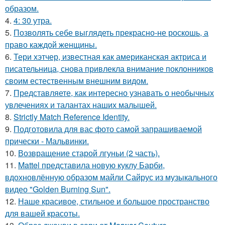
образом.
4.
4: 30 утра.
5.
Позволять себе выглядеть прекрасно-не роскошь, а
право каждой женщины.
6.
Тери хэтчер, известная как американская актриса и
писательница, снова привлекла внимание поклонников
своим естественным внешним видом.
7.
Представляете, как интересно узнавать о необычных
увлечениях и талантах наших малышей.
8.
Strictly Match Reference Identity.
9.
Подготовила для вас фото самой запрашиваемой
прически - Мальвинки.
10.
Возвращение старой лгуньи (2 часть).
11.
Mattel представила новую куклу Барби,
вдохновлённую образом майли Сайрус из музыкального
видео "Golden Burning Sun".
12.
Наше красивое, стильное и большое пространство
для вашей красоты.