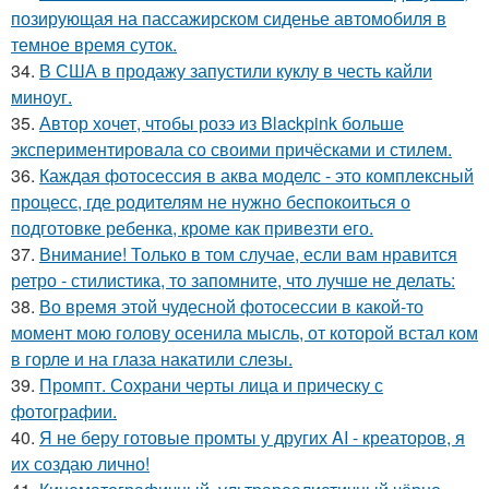
позирующая на пассажирском сиденье автомобиля в
темное время суток.
34.
В США в продажу запустили куклу в честь кайли
миноуг.
35.
Автор хочет, чтобы розэ из Blackpink больше
экспериментировала со своими причёсками и стилем.
36.
Каждая фотосессия в аква моделс - это комплексный
процесс, где родителям не нужно беспокоиться о
подготовке ребенка, кроме как привезти его.
37.
Внимание! Только в том случае, если вам нравится
ретро - стилистика, то запомните, что лучше не делать:
38.
Во время этой чудесной фотосессии в какой-то
момент мою голову осенила мысль, от которой встал ком
в горле и на глаза накатили слезы.
39.
Промпт. Сохрани черты лица и прическу с
фотографии.
40.
Я не беру готовые промты у других AI - креаторов, я
их создаю лично!