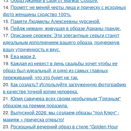
13.
Образ джанви в сари от Marwar Couture.
14.
Промпт: не меняй черты лица и прическу с исходных
фото женщины сходство 100%.
15.
Памяти Людмилы Алексеевны чурсиной.
16.
Пейдж ниманн, живущая в образе Арианы гранде.
17.
Описание сережек: Эти элегантные серьги станут
идеальным дополнением вашего образа, подчеркнув
вашу утонченность и вкус.
18.
Ева мари 2.
19.
Каждая из невест в день свадьбы хочет чтобы ее
образ был идеальный, и одно из самых главных
переживаний, что это будет не так.
20.
Как создать? Используйте загруженную фотографию
в качестве точной копии человека.
21.
Юлия савичева всех своим необычным "Грязным"
образом на премии поразила.
22.
Выпускной 2026: мы создаем образы "под Ключ" -
макияж + прическа открыто!
23.
Роскошный вечерний образ в стиле "Golden Hour