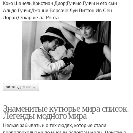
Коко Шанель;Кристиан Диор;Гуччио Гуччи и его сын
Альдо Гуччи;Джанни Версаче;Луи Виттон;Ив Сен
Лоран;Оскар де ла Рента.
читать дальше →
Знаменитые кутюрье мира список.
Легенды модного мира
Нельзя забывать и о тех людях, которые стали
первопроходцами по многим аспектам моды. Поистине