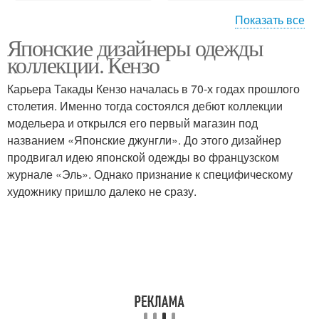
Показать все
Японские дизайнеры одежды
Известные дизайнеры
Российские дизайнеры
коллекции. Кензо
Карьера Такады Кензо началась в 70-х годах прошлого
столетия. Именно тогда состоялся дебют коллекции
Европейские
Дизайнеры с мировой
модельера и открылся его первый магазин под
дизайнеры
славой
названием «Японские джунгли». До этого дизайнер
продвигал идею японской одежды во французском
журнале «Эль». Однако признание к специфическому
художнику пришло далеко не сразу.