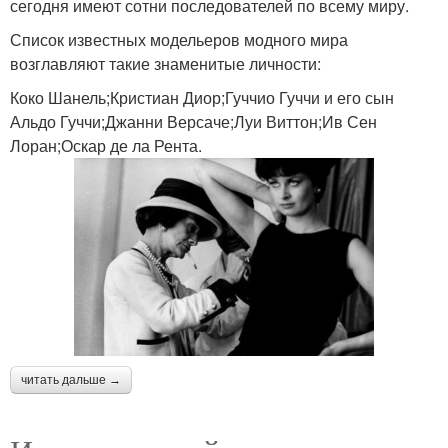
сегодня имеют сотни последователей по всему миру.
Список известных модельеров модного мира
возглавляют такие знаменитые личности:
Коко Шанель;Кристиан Диор;Гуччио Гуччи и его сын
Альдо Гуччи;Джанни Версаче;Луи Виттон;Ив Сен
Лоран;Оскар де ла Рента.
читать дальше →