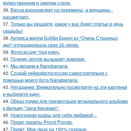
мужественном и смелом стиле.
36.
Весна вдохновляет на перемены, а женщины -
расцветают.
37.
Только вы решаете, какое у вас будет платье в день
свадьбы!
38.
Актриса милли Бобби Браун из "Очень Странных
дел" отпраздновала свое 22-летие.
39.
Фотосессия "под ключ.
40.
Почему Jennie вызывает доверие.
41.
Мы делаем в Nanobanana.
42.
Создай нейрофотосессию самостоятельно с
помощью моего бота Nanabanana.
43.
Негадание. Внимательно посмотрите на эти картинки
и выберите одну.
44.
Образ пуджи для презентации музыкального альбома
к фильму "Jana Nayagan".
45.
Новогодние кадры для себя любимой -.
46.
Промт промты Promt Promts.
47.
Промт. Мое лицо на 100% сохрани.