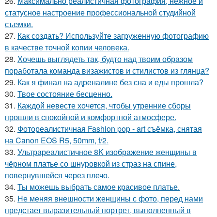
26.
Максимально реалистичная фотография, нежное и
статусное настроение профессиональной студийной
съемки.
27.
Как создать? Используйте загруженную фотографию
в качестве точной копии человека.
28.
Хочешь выглядеть так, будто над твоим образом
поработала команда визажистов и стилистов из глянца?
29.
Как я финал на адреналине без сна и еды прошла?
30.
Твое состояние бесценно.
31.
Каждой невесте хочется, чтобы утренние сборы
прошли в спокойной и комфортной атмосфере.
32.
Фотореалистичная Fashion pop - art съёмка, снятая
на Canon EOS R5, 50mm, f/2.
33.
Ультрареалистичное 8K изображение женщины в
чёрном платье со шнуровкой из страз на спине,
повернувшейся через плечо.
34.
Ты можешь выбрать самое красивое платье.
35.
Не меняя внешности женщины с фото, перед нами
предстает выразительный портрет, выполненный в