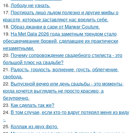
16.
Лободу не узнать.
17.
Протирать лицо льдом полезно и другие мифы о
красоте, которые заставляют нас вредить себе.
18.
Образ джанви в сари от Marwar Couture.
19.
На Met Gala 2026 года заметным трендом стало
обесцвечивание бровей, сделавшее их практически
незаметными.
20.
Почему сопровождение свадебного стилиста - это
большой плюс на свадьбе?
21.
Радость, гордость, волнение, грусть, облегчение,
свобода.
22.
Выпускной вечер или день свадьбы - это моменты,
когда хочется выглядеть не просто красиво, а
безупречно.
23.
Как сделать так же?
24.
В том случае, если кто-то вдруг потерял меня из виду
-.
25.
Коллаж из двух фото.