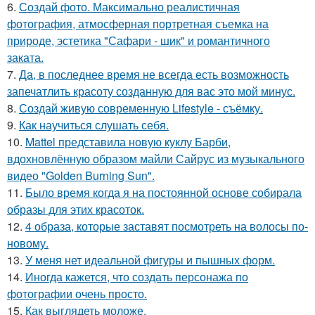
6.
Создай фото. Максимально реалистичная
фотография, атмосферная портретная съемка на
природе, эстетика "Сафари - шик" и романтичного
заката.
7.
Да, в последнее время не всегда есть возможность
запечатлить красоту созданную для вас это мой минус.
8.
Создай живую современную Lifestyle - съёмку.
9.
Как научиться слушать себя.
10.
Mattel представила новую куклу Барби,
вдохновлённую образом майли Сайрус из музыкального
видео "Golden Burning Sun".
11.
Было время когда я на постоянной основе собирала
образы для этих красоток.
12.
4 образа, которые заставят посмотреть на волосы по-
новому.
13.
У меня нет идеальной фигуры и пышных форм.
14.
Иногда кажется, что создать персонажа по
фотографии очень просто.
15.
Как выглядеть моложе.