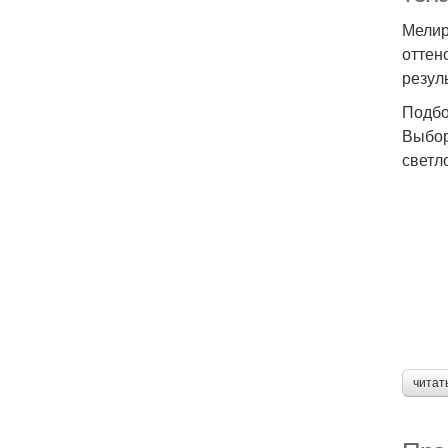
Мелир
оттен
резул
Подбо
Выбор
светл
читат