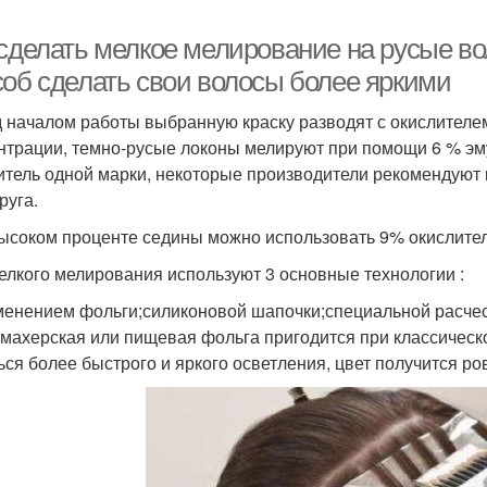
 сделать мелкое мелирование на русые во
соб сделать свои волосы более яркими
 началом работы выбранную краску разводят с окислителем 
нтрации, темно-русые локоны мелируют при помощи 6 % эму
итель одной марки, некоторые производители рекомендуют
руга.
ысоком проценте седины можно использовать 9% окислител
елкого мелирования используют 3 основные технологии :
менением фольги;силиконовой шапочки;специальной расчес
махерская или пищевая фольга пригодится при классическ
ься более быстрого и яркого осветления, цвет получится р