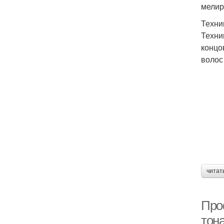
мелир
Техни
Техни
концо
волос
читат
Про
тона