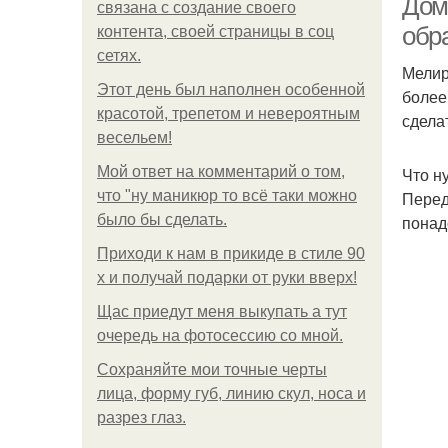
Дом
связана с создание своего
обр
контента, своей страницы в соц
сетях.
Мелир
Этот день был наполнен особенной
более
красотой, трепетом и невероятным
сдела
весельем!
Мой ответ на комментарий о том,
Что н
что "ну маникюр то всё таки можно
Перед
было бы сделать.
понад
Приходи к нам в прикиде в стиле 90
х и получай подарки от руки вверх!
Щас приедут меня выкупать а тут
очередь на фотосессию со мной.
Сохраняйте мои точные черты
лица, форму губ, линию скул, носа и
разрез глаз.