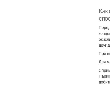
Как
спо
Перед
конце
окисл
друг д
При в
Для м
с при
Парик
добит