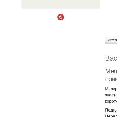
читат
Вас
Мел
пра
Мелир
знает
корот
Подго
Перед