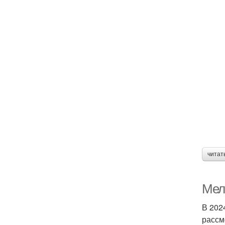
читат
Мел
В 202
рассм