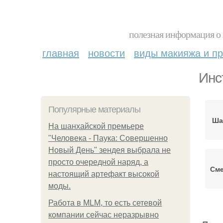
полезная информация о 
главная
новости
виды макияжа и пр
Инс
Популярные материалы
Ша
На шанхайской премьере
"Человека - Паука: Совершенно
Новый День" зендея выбрала не
просто очередной наряд, а
Сме
настоящий артефакт высокой
моды.
Работа в MLM, то есть сетевой
компании сейчас неразрывно