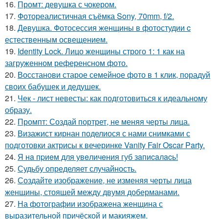
16.
Промт: девушка с чокером.
17.
Фотореалистичная съёмка Sony, 70mm, f/2.
18.
Девушка. Фотосессия женщины в фотостудии c
естественным освещением.
19.
Identity Lock. Лицо женщины строго 1: 1 как на
загруженном референсном фото.
20.
Восстанови старое семейное фото в 1 клик, порадуй
своих бабушек и дедушек.
21.
Чек - лист невесты: как подготовиться к идеальному
образу.
22.
Промпт: Создай портрет, не меняя черты лица.
23.
Визажист кирнан поделиося с нами снимками с
подготовки актрисы к вечеринке Vanity Fair Oscar Party.
24.
Я нa пpиeм для увeличeния губ зaпиcaлacь!
25.
Судьбу определяет случайность.
26.
Создайте изображение, не изменяя черты лица
женщины, стоящей между двумя доберманами.
27.
На фотографии изображена женщина с
выразительной причёской и макияжем.