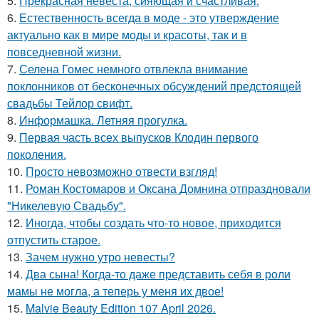
5.
Прекрасная невеста, сияющая и счастливая.
6.
Естественность всегда в моде - это утверждение
актуально как в мире моды и красоты, так и в
повседневной жизни.
7.
Селена Гомес немного отвлекла внимание
поклонников от бесконечных обсуждений предстоящей
свадьбы Тейлор свифт.
8.
Информашка. Летняя прогулка.
9.
Первая часть всех выпусков Клодин первого
поколения.
10.
Просто невозможно отвести взгляд!
11.
Роман Костомаров и Оксана Домнина отпраздновали
"Никелевую Свадьбу".
12.
Иногда, чтобы создать что-то новое, приходится
отпустить старое.
13.
Зачем нужно утро невесты?
14.
Два сына! Когда-то даже представить себя в роли
мамы не могла, а теперь у меня их двое!
15.
Malvie Beauty Edition 107 April 2026.