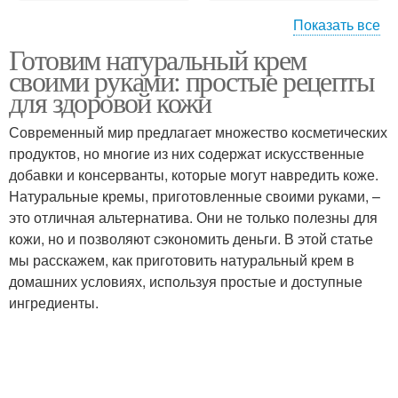
Показать все
Готовим натуральный крем
Крем с оливковым
Крем для кожи
своими руками: простые рецепты
маслом
для здоровой кожи
Современный мир предлагает множество косметических
Масла в натуральный
продуктов, но многие из них содержат искусственные
Эфирные масла
крем
добавки и консерванты, которые могут навредить коже.
Натуральные кремы, приготовленные своими руками, –
это отличная альтернатива. Они не только полезны для
кожи, но и позволяют сэкономить деньги. В этой статье
Крем в домашних
Масла для
мы расскажем, как приготовить натуральный крем в
условиях
натурального крема
домашних условиях, используя простые и доступные
ингредиенты.