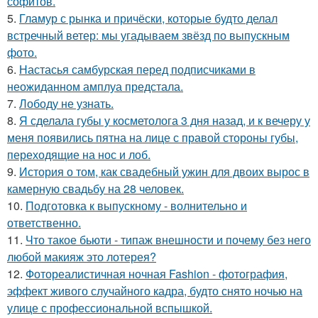
софитов.
5.
Гламур с рынка и причёски, которые будто делал
встречный ветер: мы угадываем звёзд по выпускным
фото.
6.
Настасья самбурская перед подписчиками в
неожиданном амплуа предстала.
7.
Лободу не узнать.
8.
Я сделала губы у косметолога 3 дня назад, и к вечеру у
меня появились пятна на лице с правой стороны губы,
переходящие на нос и лоб.
9.
История о том, как свадебный ужин для двоих вырос в
камерную свадьбу на 28 человек.
10.
Подготовка к выпускному - волнительно и
ответственно.
11.
Что такое бьюти - типаж внешности и почему без него
любой макияж это лотерея?
12.
Фотореалистичная ночная Fashion - фотография,
эффект живого случайного кадра, будто снято ночью на
улице с профессиональной вспышкой.